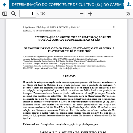
DETERMINAÇÃO DO COEFICIENTE DE CULTIVO (Kc) DO CAPIM TANZÂNIA IRRIGADO NO NORTE DE MINAS GERAIS