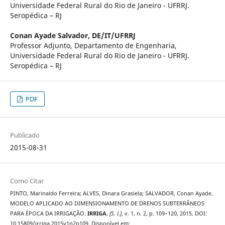
Universidade Federal Rural do Rio de Janeiro - UFRRJ.
Seropédica – RJ
Conan Ayade Salvador,
DE/IT/UFRRJ
Professor Adjunto, Departamento de Engenharia,
Universidade Federal Rural do Rio de Janeiro - UFRRJ.
Seropédica – RJ
PDF
Publicado
2015-08-31
Como Citar
PINTO, Marinaldo Ferreira; ALVES, Dinara Grasiela; SALVADOR, Conan Ayade.
MODELO APLICADO AO DIMENSIONAMENTO DE DRENOS SUBTERRÂNEOS
PARA ÉPOCA DA IRRIGAÇÃO.
IRRIGA
,
[S. l.]
, v. 1, n. 2, p. 109–120, 2015. DOI:
10.15809/irriga.2015v1n2p109. Disponível em: