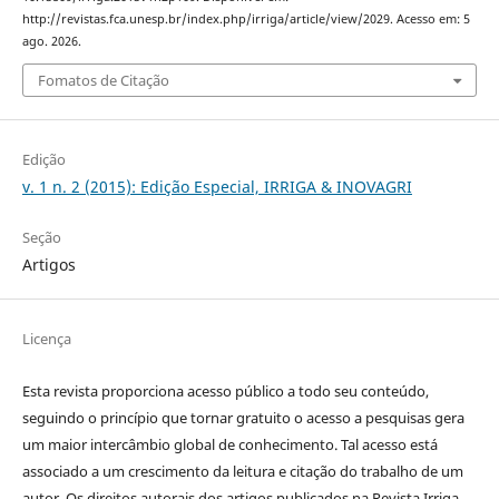
http://revistas.fca.unesp.br/index.php/irriga/article/view/2029. Acesso em: 5
ago. 2026.
Fomatos de Citação
Edição
v. 1 n. 2 (2015): Edição Especial, IRRIGA & INOVAGRI
Seção
Artigos
Licença
Esta revista proporciona acesso público a todo seu conteúdo,
seguindo o princípio que tornar gratuito o acesso a pesquisas gera
um maior intercâmbio global de conhecimento. Tal acesso está
associado a um crescimento da leitura e citação do trabalho de um
autor. Os direitos autorais dos artigos publicados na Revista Irriga