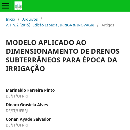
Início
/
Arquivos
/
v. 1 n. 2 (2015): Edição Especial, IRRIGA & INOVAGRI
/
Artigos
MODELO APLICADO AO
DIMENSIONAMENTO DE DRENOS
SUBTERRÂNEOS PARA ÉPOCA DA
IRRIGAÇÃO
Marinaldo Ferreira Pinto
DE/IT/UFRRJ
Dinara Grasiela Alves
DE/IT/UFRRJ
Conan Ayade Salvador
DE/IT/UFRRJ