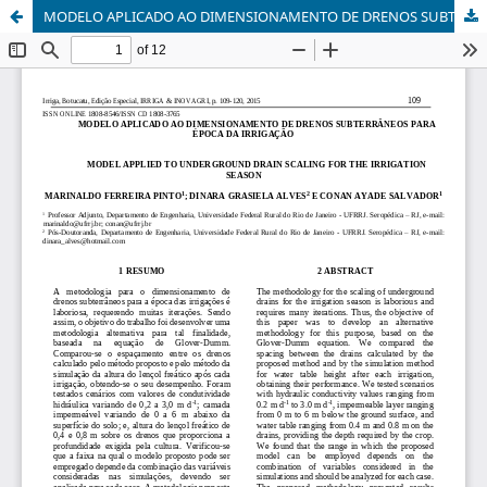
MODELO APLICADO AO DIMENSIONAMENTO DE DRENOS SUBTERRÂNEOS PARA ÉPOCA DA IRRIGAÇÃO