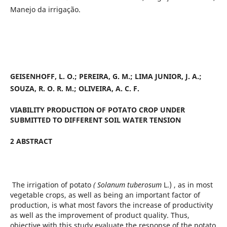
Manejo da irrigação.
GEISENHOFF, L. O.; PEREIRA, G. M.; LIMA JUNIOR, J. A.;
SOUZA, R. O. R. M.; OLIVEIRA, A. C. F.
VIABILITY PRODUCTION OF POTATO CROP UNDER
SUBMITTED TO DIFFERENT SOIL WATER TENSION
2 ABSTRACT
The irrigation of potato
( Solanum tuberosum
L.) , as in most
vegetable crops, as well as being an important factor of
production, is what most favors the increase of productivity
as well as the improvement of product quality. Thus,
objective with this study evaluate the response of the potato