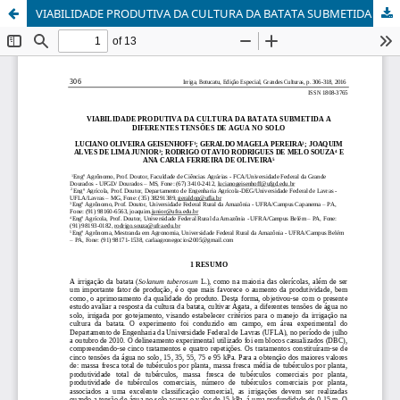
VIABILIDADE PRODUTIVA DA CULTURA DA BATATA SUBMETIDA A DIFERENTES TENSÕES DE AGUA NO SOLO