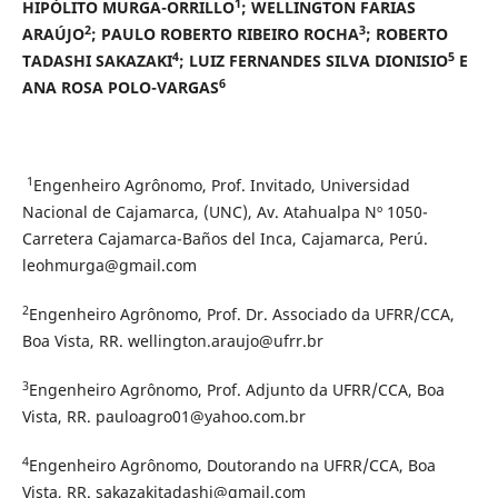
1
HIPÓLITO MURGA-ORRILLO
; WELLINGTON FARIAS
2
3
ARAÚJO
; PAULO ROBERTO RIBEIRO ROCHA
; ROBERTO
4
5
TADASHI SAKAZAKI
; LUIZ FERNANDES SILVA DIONISIO
E
6
ANA ROSA POLO-VARGAS
1
Engenheiro Agrônomo, Prof. Invitado, Universidad
Nacional de Cajamarca, (UNC), Av. Atahualpa Nº 1050-
Carretera Cajamarca-Baños del Inca, Cajamarca, Perú.
leohmurga@gmail.com
2
Engenheiro Agrônomo, Prof. Dr. Associado da UFRR/CCA,
Boa Vista, RR. wellington.araujo@ufrr.br
3
Engenheiro Agrônomo, Prof. Adjunto da UFRR/CCA, Boa
Vista, RR. pauloagro01@yahoo.com.br
4
Engenheiro Agrônomo, Doutorando na UFRR/CCA, Boa
Vista, RR. sakazakitadashi@gmail.com