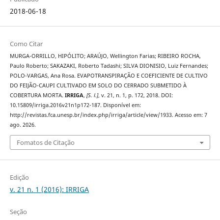
2018-06-18
Como Citar
MURGA-ORRILLO, HIPÓLITO; ARAÚJO, Wellington Farias; RIBEIRO ROCHA,
Paulo Roberto; SAKAZAKI, Roberto Tadashi; SILVA DIONISIO, Luiz Fernandes;
POLO-VARGAS, Ana Rosa. EVAPOTRANSPIRAÇÃO E COEFICIENTE DE CULTIVO
DO FEIJÃO-CAUPI CULTIVADO EM SOLO DO CERRADO SUBMETIDO À
COBERTURA MORTA.
IRRIGA
,
[S. l.]
, v. 21, n. 1, p. 172, 2018. DOI:
10.15809/irriga.2016v21n1p172-187. Disponível em:
http://revistas.fca.unesp.br/index.php/irriga/article/view/1933. Acesso em: 7
ago. 2026.
Fomatos de Citação
Edição
v. 21 n. 1 (2016): IRRIGA
Seção