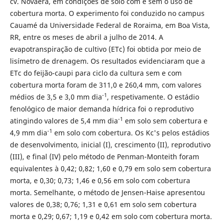
cv. Novaera, em condições de solo com e sem o uso de
cobertura morta. O experimento foi conduzido no campus
Cauamé da Universidade Federal de Roraima, em Boa Vista,
RR, entre os meses de abril a julho de 2014. A
evapotranspiração de cultivo (ETc) foi obtida por meio de
lisímetro de drenagem. Os resultados evidenciaram que a
ETc do feijão-caupi para ciclo da cultura sem e com
cobertura morta foram de 311,0 e 260,4 mm, com valores
-1
médios de 3,5 e 3,0 mm dia
, respetivamente. O estádio
fenológico de maior demanda hídrica foi o reprodutivo
-1
atingindo valores de 5,4 mm dia
em solo sem cobertura e
-1
4,9 mm dia
em solo com cobertura. Os Kc's pelos estádios
de desenvolvimento, inicial (I), crescimento (II), reprodutivo
(III), e final (IV) pelo método de Penman-Monteith foram
equivalentes à 0,42; 0,82; 1,60 e 0,79 em solo sem cobertura
morta, e 0,30; 0,73; 1,46 e 0,56 em solo com cobertura
morta. Semelhante, o método de Jensen-Haise apresentou
valores de 0,38; 0,76; 1,31 e 0,61 em solo sem cobertura
morta e 0,29; 0,67; 1,19 e 0,42 em solo com cobertura morta.