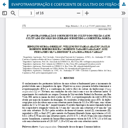
EVAPOTRANSPIRAÇÃO E COEFICIENTE DE CULTIVO DO FEIJÃO-CAUPI CULTIVADO EM SOLO DO CERRADO SUBMETIDO À COBERTURA MORTA