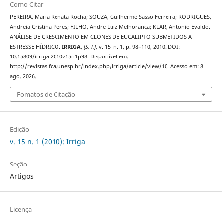
Como Citar
PEREIRA, Maria Renata Rocha; SOUZA, Guilherme Sasso Ferreira; RODRIGUES,
Andreia Cristina Peres; FILHO, Andre Luiz Melhorança; KLAR, Antonio Evaldo.
ANÁLISE DE CRESCIMENTO EM CLONES DE EUCALIPTO SUBMETIDOS A
ESTRESSE HÍDRICO.
IRRIGA
,
[S. l.]
, v. 15, n. 1, p. 98–110, 2010. DOI:
10.15809/irriga.2010v15n1p98. Disponível em:
http://revistas.fca.unesp.br/index.php/irriga/article/view/10. Acesso em: 8
ago. 2026.
Fomatos de Citação
Edição
v. 15 n. 1 (2010): Irriga
Seção
Artigos
Licença