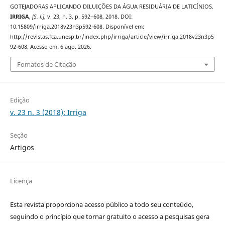
GOTEJADORAS APLICANDO DILUIÇÕES DA ÁGUA RESIDUÁRIA DE LATICÍNIOS.
IRRIGA
,
[S. l.]
, v. 23, n. 3, p. 592–608, 2018. DOI:
10.15809/irriga.2018v23n3p592-608. Disponível em:
http://revistas.fca.unesp.br/index.php/irriga/article/view/irriga.2018v23n3p5
92-608. Acesso em: 6 ago. 2026.
Fomatos de Citação
Edição
v. 23 n. 3 (2018): Irriga
Seção
Artigos
Licença
Esta revista proporciona acesso público a todo seu conteúdo,
seguindo o princípio que tornar gratuito o acesso a pesquisas gera