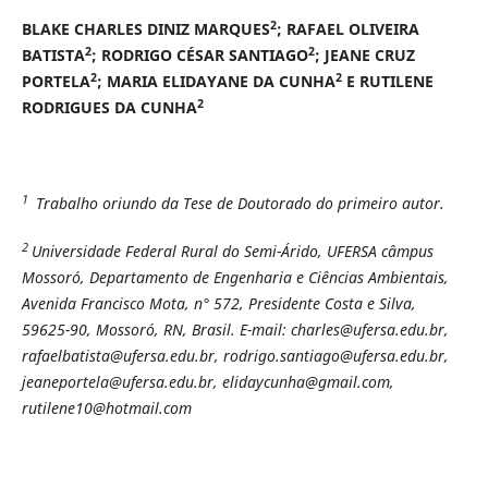
2
BLAKE CHARLES DINIZ MARQUES
; RAFAEL OLIVEIRA
2
2
BATISTA
; RODRIGO CÉSAR SANTIAGO
; JEANE CRUZ
2
2
PORTELA
; MARIA ELIDAYANE DA CUNHA
E RUTILENE
2
RODRIGUES DA CUNHA
1
Trabalho oriundo da Tese de Doutorado do primeiro autor.
2
Universidade Federal Rural do Semi-Árido, UFERSA câmpus
Mossoró, Departamento de Engenharia e Ciências Ambientais,
Avenida Francisco Mota, n° 572, Presidente Costa e Silva,
59625-90, Mossoró, RN, Brasil. E-mail: charles@ufersa.edu.br,
rafaelbatista@ufersa.edu.br, rodrigo.santiago@ufersa.edu.br,
jeaneportela@ufersa.edu.br, elidaycunha@gmail.com,
rutilene10@hotmail.com