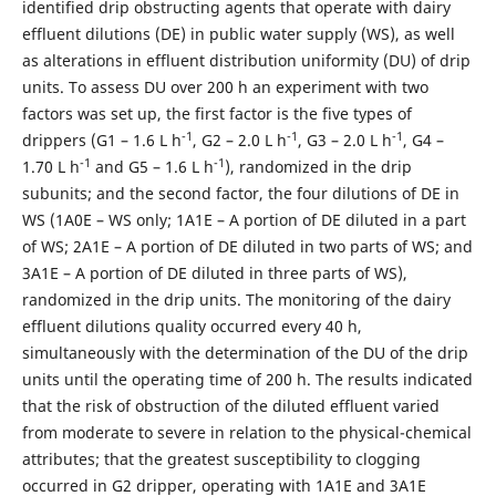
identified drip obstructing agents that operate with dairy
effluent dilutions (DE) in public water supply (WS), as well
as alterations in effluent distribution uniformity (DU) of drip
units. To assess DU over 200 h an experiment with two
factors was set up, the first factor is the five types of
-1
-1
-1
drippers (G1 – 1.6 L h
, G2 – 2.0 L h
, G3 – 2.0 L h
, G4 –
-1
-1
1.70 L h
and G5 – 1.6 L h
), randomized in the drip
subunits; and the second factor, the four dilutions of DE in
WS (1A0E – WS only; 1A1E – A portion of DE diluted in a part
of WS; 2A1E – A portion of DE diluted in two parts of WS; and
3A1E – A portion of DE diluted in three parts of WS),
randomized in the drip units. The monitoring of the dairy
effluent dilutions quality occurred every 40 h,
simultaneously with the determination of the DU of the drip
units until the operating time of 200 h. The results indicated
that the risk of obstruction of the diluted effluent varied
from moderate to severe in relation to the physical-chemical
attributes; that the greatest susceptibility to clogging
occurred in G2 dripper, operating with 1A1E and 3A1E