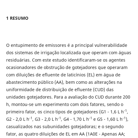
1 RESUMO
O entupimento de emissores é a principal vulnerabilidade
dos sistemas de irrigação localizada que operam com águas
residuárias. Com este estudo identificaram-se os agentes
ocasionadores de obstrução de gotejadores que operaram
com diluições de efluente de laticínios (EL) em água de
abastecimento público (AA), bem como as alterações na
uniformidade de distribuição de efluente (CUD) das
unidades gotejadores. Para a avaliação do CUD durante 200
h, montou-se um experimento com dois fatores, sendo o
-1
primeiro fator, os cinco tipos de gotejadores (G1 - 1,6 L h
,
-1
-1
-1
-1
G2 - 2,0 L h
, G3 - 2,0 L h
, G4 - 1,70 L h
e G5 - 1,60 L h
),
casualizados nas subunidades gotejadoras; e o segundo
fator, as quatro diluições de EL em AA (1A0E - Apenas AA;