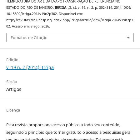
TEMPERATURA DO AR E DA EVAPOTRANSPIRAÇÃO DE REFERÊNCIA NO
ESTADO DO RIO DE JANEIRO.
IRRIGA
,
[S. l.]
, v. 19, n. 2, p. 302–314, 2014. DOI:
10.15809/irriga.2014v19n2p302. Disponível em:
http://revistas.fca.unesp.br/index.php/irriga/article/view/irriga.2014v19n2p3
02. Acesso em: 8 ago. 2026.
Fomatos de Citação
Edição
v. 19 n. 2 (2014): Irriga
Seção
Artigos
Licença
Esta revista proporciona acesso público a todo seu conteúdo,
seguindo o princípio que tornar gratuito o acesso a pesquisas gera
um maior intercâmbio global de conhecimento. Tal acesso está