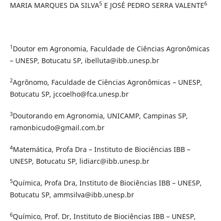
5
6
MARIA MARQUES DA SILVA
E JOSÉ PEDRO SERRA VALENTE
1
Doutor em Agronomia, Faculdade de Ciências Agronômicas
– UNESP, Botucatu SP, ibelluta@ibb.unesp.br
2
Agrônomo, Faculdade de Ciências Agronômicas – UNESP,
Botucatu SP, jccoelho@fca.unesp.br
3
Doutorando em Agronomia, UNICAMP, Campinas SP,
ramonbicudo@gmail.com.br
4
Matemática, Profa Dra – Instituto de Biociências IBB –
UNESP, Botucatu SP, lidiarc@ibb.unesp.br
5
Química, Profa Dra, Instituto de Biociências IBB – UNESP,
Botucatu SP, ammsilva@ibb.unesp.br
6
Químico, Prof. Dr, Instituto de Biociências IBB – UNESP,