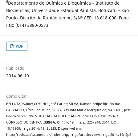
6
Departamento de Química e Bioquímica – Instituto de
Biociências, Universidade Estadual Paulista. Botucatu – São
Paulo. Distrito de Rubião Junior, S/Nº,CEP: 18.618-000. Fone-
Fax: (014) 3880-0573
PDF
Publicado
2014-06-10
Como Citar
BELLUTA, Ivalde; COELHO, José Carlos; SILVA, Ramon Felipe Bicudo da;
CARVALHO, Lídia Raquel de; SILVA, Assunta Maria Marques da; VALENTE, José
Pedro Serra. INVESTIGAÇÃO DA POLUIÇÃO POR METAIS TÓXICOS NO
CÓRREGO DO CINTRA.
IRRIGA
,
[S. l.]
, v. 19, n. 2, p. 225–244, 2014. DOI:
10.15809/irriga.2014v19n2p225. Disponível em:
http://revistas.fca.unesp.br/index.php/irriga/article/view/irriga.2014v19n2p2