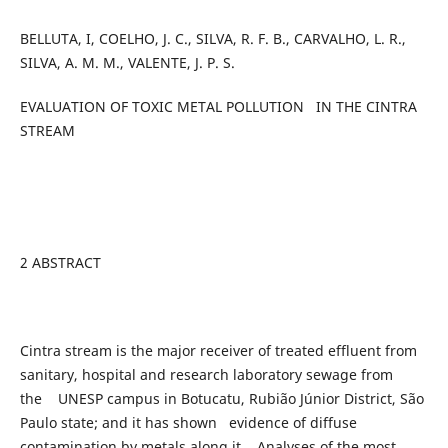
BELLUTA, I, COELHO, J. C., SILVA, R. F. B., CARVALHO, L. R.,
SILVA, A. M. M., VALENTE, J. P. S.
EVALUATION OF TOXIC METAL POLLUTION IN THE CINTRA
STREAM
2 ABSTRACT
Cintra stream is the major receiver of treated effluent from
sanitary, hospital and research laboratory sewage from
the UNESP campus in Botucatu, Rubião Júnior District, São
Paulo state; and it has shown evidence of diffuse
contamination by metals along it. Analyses of the most