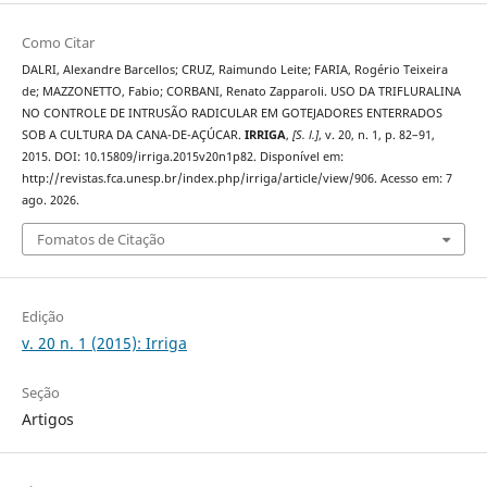
Como Citar
DALRI, Alexandre Barcellos; CRUZ, Raimundo Leite; FARIA, Rogério Teixeira
de; MAZZONETTO, Fabio; CORBANI, Renato Zapparoli. USO DA TRIFLURALINA
NO CONTROLE DE INTRUSÃO RADICULAR EM GOTEJADORES ENTERRADOS
SOB A CULTURA DA CANA-DE-AÇÚCAR.
IRRIGA
,
[S. l.]
, v. 20, n. 1, p. 82–91,
2015. DOI: 10.15809/irriga.2015v20n1p82. Disponível em:
http://revistas.fca.unesp.br/index.php/irriga/article/view/906. Acesso em: 7
ago. 2026.
Fomatos de Citação
Edição
v. 20 n. 1 (2015): Irriga
Seção
Artigos