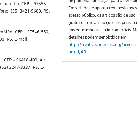
de primeira publicação para o periódi
rroupilha. CEP – 97555-
Em virtude de aparecerem nesta revis
Fone: (55) 3421-9600, RS.
acesso público, os artigos são de uso
gratuito, com atribuições próprias, p
fins educacionais e não-comerciais. M
PAMPA. CEP – 97546-550,
detalhes podem ser obtidos em
00, RS. E-mail:
http://creativecommons.org/license
nc-nd/4.0
l. CEP – 96418-400, Av.
(53) 3247-3337, RS. E-