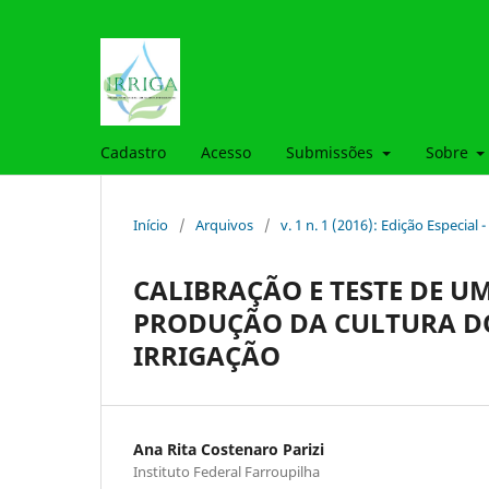
Cadastro
Acesso
Submissões
Sobre
Início
/
Arquivos
/
v. 1 n. 1 (2016): Edição Especial
CALIBRAÇÃO E TESTE DE 
PRODUÇÃO DA CULTURA DO
IRRIGAÇÃO
Ana Rita Costenaro Parizi
Instituto Federal Farroupilha