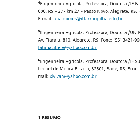
4
Engenheira Agrícola, Professora, Doutora /IF Fa
000, RS – 377 km 27 – Passo Novo, Alegrete, RS. 
E-mail:
ana.gomes@iffarroupilha.edu.br
5
Engenheira Agrícola, Professora, Doutora /UNI
Av. Tiaraju, 810, Alegrete, RS. Fone: (55) 3421-96
fatimacibele@yahoo.com.br
6
Engenheira Agrícola, Professora, Doutora /IF Su
Leonel de Moura Brizola, 82501, Bagé, RS. Fone: 
mail:
xlvivan@yahoo.com.br
1 RESUMO