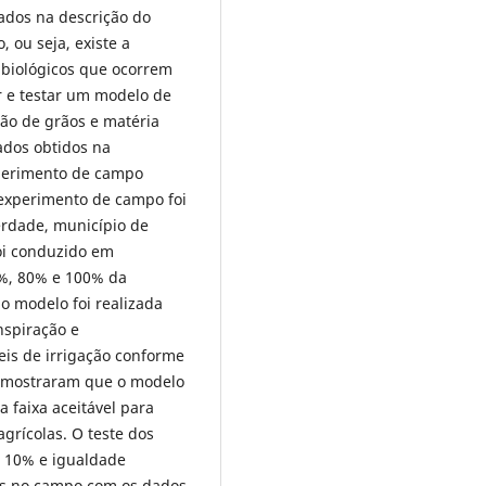
ados na descrição do
 ou seja, existe a
e biológicos que ocorrem
ar e testar um modelo de
ão de grãos e matéria
ados obtidos na
perimento de campo
 experimento de campo foi
erdade, município de
foi conduzido em
0%, 80% e 100% da
do modelo foi realizada
nspiração e
eis de irrigação conforme
s mostraram que o modelo
 faixa aceitável para
grícolas. O teste dos
a 10% e igualdade
dos no campo com os dados