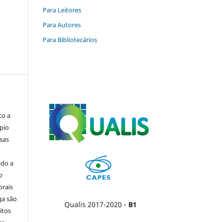
Para Leitores
Para Autores
Para Bibliotecários
co a
pio
sas
ado a
o
orais
ga são
Qualis 2017-2020 -
B1
itos