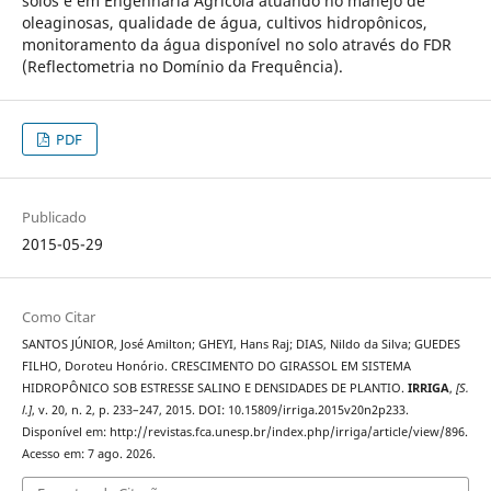
solos e em Engenharia Agrícola atuando no manejo de
oleaginosas, qualidade de água, cultivos hidropônicos,
monitoramento da água disponível no solo através do FDR
(Reflectometria no Domínio da Frequência).
PDF
Publicado
2015-05-29
Como Citar
SANTOS JÚNIOR, José Amilton; GHEYI, Hans Raj; DIAS, Nildo da Silva; GUEDES
FILHO, Doroteu Honório. CRESCIMENTO DO GIRASSOL EM SISTEMA
HIDROPÔNICO SOB ESTRESSE SALINO E DENSIDADES DE PLANTIO.
IRRIGA
,
[S.
l.]
, v. 20, n. 2, p. 233–247, 2015. DOI: 10.15809/irriga.2015v20n2p233.
Disponível em: http://revistas.fca.unesp.br/index.php/irriga/article/view/896.
Acesso em: 7 ago. 2026.