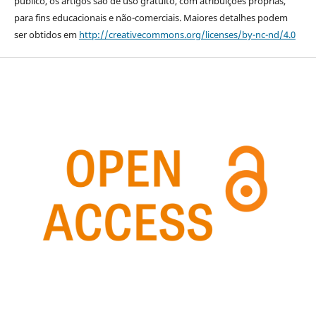
público, os artigos são de uso gratuito, com atribuições próprias,
para fins educacionais e não-comerciais. Maiores detalhes podem
ser obtidos em
http://creativecommons.org/licenses/by-nc-nd/4.0