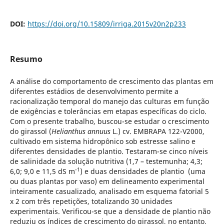
DOI:
https://doi.org/10.15809/irriga.2015v20n2p233
Resumo
A análise do comportamento de crescimento das plantas em
diferentes estádios de desenvolvimento permite a
racionalização temporal do manejo das culturas em função
de exigências e tolerâncias em etapas específicas do ciclo.
Com o presente trabalho, buscou-se estudar o crescimento
do girassol (
Helianthus annuus
L.) cv. EMBRAPA 122-V2000,
cultivado em sistema hidropônico sob estresse salino e
diferentes densidades de plantio. Testaram-se cinco níveis
de salinidade da solução nutritiva (1,7 – testemunha; 4,3;
-1
6,0; 9,0 e 11,5 dS m
) e duas densidades de plantio (uma
ou duas plantas por vaso) em delineamento experimental
inteiramente casualizado, analisado em esquema fatorial 5
x 2 com três repetições, totalizando 30 unidades
experimentais. Verificou-se que a densidade de plantio não
reduziu os índices de crescimento do girassol, no entanto,