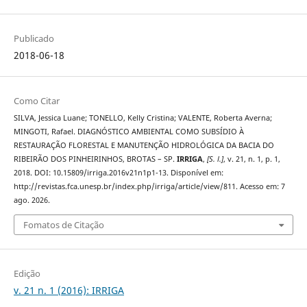
Publicado
2018-06-18
Como Citar
SILVA, Jessica Luane; TONELLO, Kelly Cristina; VALENTE, Roberta Averna;
MINGOTI, Rafael. DIAGNÓSTICO AMBIENTAL COMO SUBSÍDIO À
RESTAURAÇÃO FLORESTAL E MANUTENÇÃO HIDROLÓGICA DA BACIA DO
RIBEIRÃO DOS PINHEIRINHOS, BROTAS – SP.
IRRIGA
,
[S. l.]
, v. 21, n. 1, p. 1,
2018. DOI: 10.15809/irriga.2016v21n1p1-13. Disponível em:
http://revistas.fca.unesp.br/index.php/irriga/article/view/811. Acesso em: 7
ago. 2026.
Fomatos de Citação
Edição
v. 21 n. 1 (2016): IRRIGA