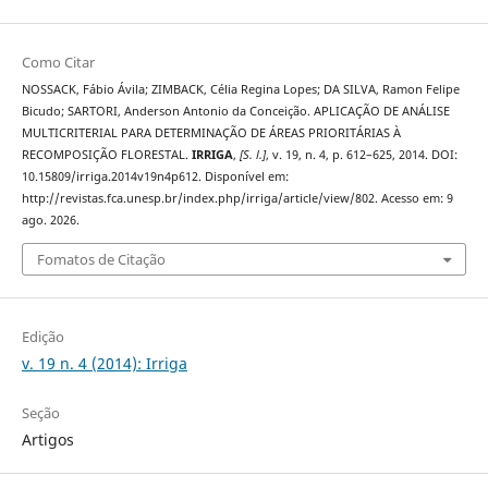
Como Citar
NOSSACK, Fábio Ávila; ZIMBACK, Célia Regina Lopes; DA SILVA, Ramon Felipe
Bicudo; SARTORI, Anderson Antonio da Conceição. APLICAÇÃO DE ANÁLISE
MULTICRITERIAL PARA DETERMINAÇÃO DE ÁREAS PRIORITÁRIAS À
RECOMPOSIÇÃO FLORESTAL.
IRRIGA
,
[S. l.]
, v. 19, n. 4, p. 612–625, 2014. DOI:
10.15809/irriga.2014v19n4p612. Disponível em:
http://revistas.fca.unesp.br/index.php/irriga/article/view/802. Acesso em: 9
ago. 2026.
Fomatos de Citação
Edição
v. 19 n. 4 (2014): Irriga
Seção
Artigos