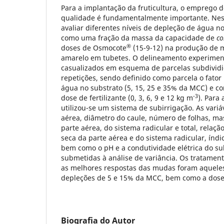
Para a implantação da fruticultura, o emprego
qualidade é fundamentalmente importante. Nest
avaliar diferentes níveis de depleção de água n
como uma fração da massa da capacidade de
co
®
doses de Osmocote
(15-9-12) na produção de 
amarelo em tubetes. O delineamento experiment
casualizados em esquema de parcelas subdivid
repetições, sendo definido como parcela o fator
água no substrato (5, 15, 25 e 35% da MCC) e c
-3
dose de fertilizante (0, 3, 6, 9 e 12 kg m
). Para
utilizou-se um sistema de subirrigação. As variá
aérea, diâmetro do caule, número de folhas, ma
parte aérea, do sistema radicular e total, relaç
seca da parte aérea e do sistema radicular, índi
bem como o pH e a condutividade elétrica do su
submetidas à análise de variância. Os tratame
as melhores respostas das mudas foram aquele
depleções de 5 e 15% da MCC, bem como a dose
Biografia do Autor