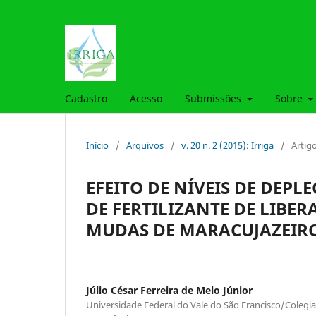
Cadastro
Acesso
Submissões
Sobre
Início
/
Arquivos
/
v. 20 n. 2 (2015): Irriga
/
Artig
EFEITO DE NÍVEIS DE DEPL
DE FERTILIZANTE DE LIB
MUDAS DE MARACUJAZEIR
Júlio César Ferreira de Melo Júnior
Universidade Federal do Vale do São Francisco/Colegi