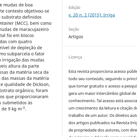
 de mudas de boa
Edição
e contexto objetivou-se
v. 20 n. 2 (2015): Irriga
o substrato definidos
ntainer
(MCC), bem como
Seção
mudas de maracujazeiro
al foi em blocos
Artigos
idas com quatro
 nível de depleção de
omo subparcela o fator
Licença
 a irrigação das mudas
veis altura da parte
Esta revista proporciona acesso públi
ssas da matéria seca da
ão das massas da matéria
todo seu conteúdo, seguindo o princí
ce qualidade de Dickson,
que tornar gratuito o acesso a pesqui
bstrato orgânico, foram
gera um maior intercâmbio global de
ntos que proporcionaram
conhecimento. Tal acesso está associ
s submetidos às
um crescimento da leitura e citação d
-3
 de 9 kg m
.
trabalho de um autor. Os direitos aut
dos artigos publicados na Revista Irri
de propriedade dos autores, com dire