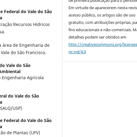
de primeira publicação para o periódi
Em virtude de aparecerem nesta revis
e Federal do Vale do São
acesso público, os artigos são de uso
a
gratuito, com atribuições próprias, p
ração Recursos Hídricos
fins educacionais e não-comerciais. M
sa.
detalhes podem ser obtidos em
http://creativecommons.org/license
a área de Engenharia de
nc-nd/4.0
Vale do São Francisco.
do Vale do São
 Ambiental
 Engenharia Agrícola
ral do Vale do São
a
ESALQ/USP)
e Federal do Vale do São
a
ão de Plantas (UFV)