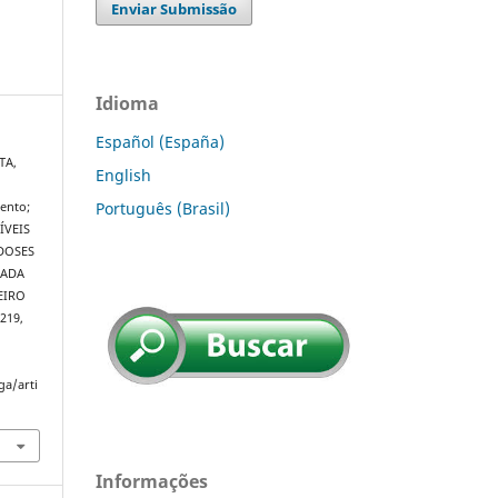
Enviar Submissão
Idioma
Español (España)
TA,
English
Português (Brasil)
ento;
ÍVEIS
DOSES
LADA
EIRO
–219,
ga/arti
Informações