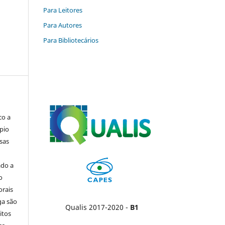
Para Leitores
Para Autores
Para Bibliotecários
co a
pio
sas
ado a
o
orais
ga são
Qualis 2017-2020 -
B1
itos