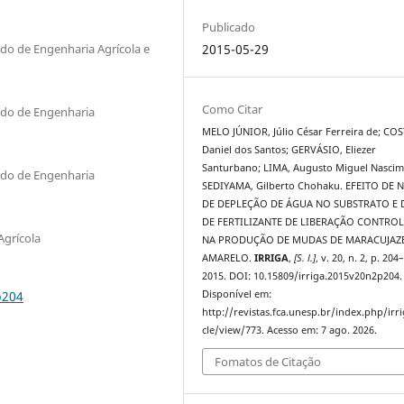
Publicado
do de Engenharia Agrícola e
2015-05-29
Como Citar
ado de Engenharia
MELO JÚNIOR, Júlio César Ferreira de; COS
Daniel dos Santos; GERVÁSIO, Eliezer
Santurbano; LIMA, Augusto Miguel Nascim
ado de Engenharia
SEDIYAMA, Gilberto Chohaku. EFEITO DE N
DE DEPLEÇÃO DE ÁGUA NO SUBSTRATO E 
DE FERTILIZANTE DE LIBERAÇÃO CONTRO
Agrícola
NA PRODUÇÃO DE MUDAS DE MARACUJAZ
AMARELO.
IRRIGA
,
[S. l.]
, v. 20, n. 2, p. 204
2015. DOI: 10.15809/irriga.2015v20n2p204.
p204
Disponível em:
http://revistas.fca.unesp.br/index.php/irri
cle/view/773. Acesso em: 7 ago. 2026.
Fomatos de Citação