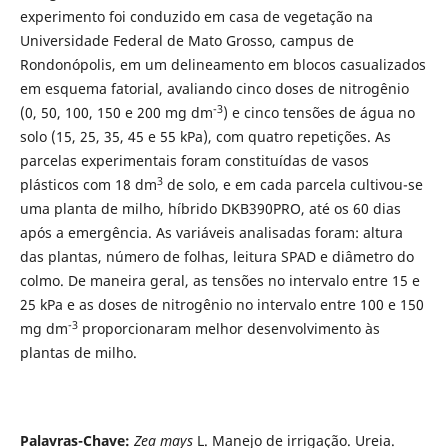
experimento foi conduzido em casa de vegetação na
Universidade Federal de Mato Grosso, campus de
Rondonópolis, em um delineamento em blocos casualizados
em esquema fatorial, avaliando cinco doses de nitrogênio
-3
(0, 50, 100, 150 e 200 mg dm
) e cinco tensões de água no
solo (15, 25, 35, 45 e 55 kPa), com quatro repetições. As
parcelas experimentais foram constituídas de vasos
3
plásticos com 18 dm
de solo, e em cada parcela cultivou-se
uma planta de milho, híbrido DKB390PRO, até os 60 dias
após a emergência. As variáveis analisadas foram: altura
das plantas, número de folhas, leitura SPAD e diâmetro do
colmo. De maneira geral, as tensões no intervalo entre 15 e
25 kPa e as doses de nitrogênio no intervalo entre 100 e 150
-3
mg dm
proporcionaram melhor desenvolvimento às
plantas de milho.
Palavras-Chave:
Zea mays
L. Manejo de irrigação. Ureia.