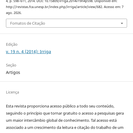
4, p. 598–611, 2014. DOI: 10.15809/irriga.2014v19n4p598. Disponível em:
http://revistas.fca.unesp.br/index.php/irriga/article/view/682. Acesso em: 7
ago. 2026.
Fomatos de Citação
Edição
v. 19 n. 4 (2014): Irriga
Seção
Artigos
Licença
Esta revista proporciona acesso público a todo seu conteúdo,
seguindo o princípio que tornar gratuito o acesso a pesquisas gera
um maior intercâmbio global de conhecimento. Tal acesso está
associado a um crescimento da leitura e citação do trabalho de um