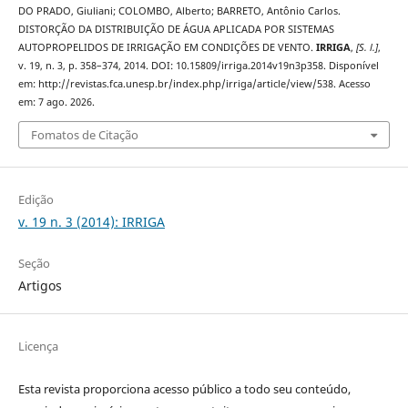
DO PRADO, Giuliani; COLOMBO, Alberto; BARRETO, Antônio Carlos.
DISTORÇÃO DA DISTRIBUIÇÃO DE ÁGUA APLICADA POR SISTEMAS
AUTOPROPELIDOS DE IRRIGAÇÃO EM CONDIÇÕES DE VENTO.
IRRIGA
,
[S. l.]
,
v. 19, n. 3, p. 358–374, 2014. DOI: 10.15809/irriga.2014v19n3p358. Disponível
em: http://revistas.fca.unesp.br/index.php/irriga/article/view/538. Acesso
em: 7 ago. 2026.
Fomatos de Citação
Edição
v. 19 n. 3 (2014): IRRIGA
Seção
Artigos
Licença
Esta revista proporciona acesso público a todo seu conteúdo,