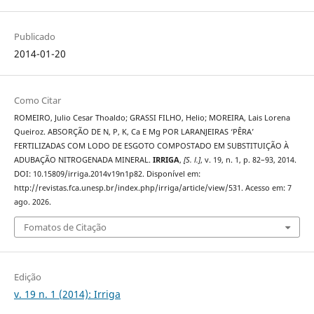
Publicado
2014-01-20
Como Citar
ROMEIRO, Julio Cesar Thoaldo; GRASSI FILHO, Helio; MOREIRA, Lais Lorena
Queiroz. ABSORÇÃO DE N, P, K, Ca E Mg POR LARANJEIRAS ‘PÊRA’
FERTILIZADAS COM LODO DE ESGOTO COMPOSTADO EM SUBSTITUIÇÃO À
ADUBAÇÃO NITROGENADA MINERAL.
IRRIGA
,
[S. l.]
, v. 19, n. 1, p. 82–93, 2014.
DOI: 10.15809/irriga.2014v19n1p82. Disponível em:
http://revistas.fca.unesp.br/index.php/irriga/article/view/531. Acesso em: 7
ago. 2026.
Fomatos de Citação
Edição
v. 19 n. 1 (2014): Irriga