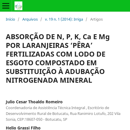
Início
/
Arquivos
/
v. 19 n. 1 (2014): Irriga
/
Artigos
ABSORÇÃO DE N, P, K, Ca E Mg
POR LARANJEIRAS ‘PÊRA’
FERTILIZADAS COM LODO DE
ESGOTO COMPOSTADO EM
SUBSTITUIÇÃO À ADUBAÇÃO
NITROGENADA MINERAL
Julio Cesar Thoaldo Romeiro
Coordenadoria de Assistência Técnica Integral , Escritório de
Desenvolvimento Rural de Botucatu, Rua Ranimiro Lotufo, 202 Vila
Sonia, CEP:18607-050 - Botucatu, SP
Helio Grassi Filho