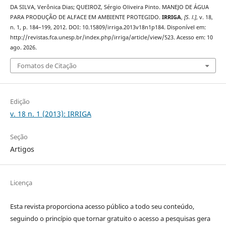
DA SILVA, Verônica Dias; QUEIROZ, Sérgio Oliveira Pinto. MANEJO DE ÁGUA
PARA PRODUÇÃO DE ALFACE EM AMBIENTE PROTEGIDO.
IRRIGA
,
[S. l.]
, v. 18,
n. 1, p. 184–199, 2012. DOI: 10.15809/irriga.2013v18n1p184. Disponível em:
http://revistas.fca.unesp.br/index.php/irriga/article/view/523. Acesso em: 10
ago. 2026.
Fomatos de Citação
Edição
v. 18 n. 1 (2013): IRRIGA
Seção
Artigos
Licença
Esta revista proporciona acesso público a todo seu conteúdo,
seguindo o princípio que tornar gratuito o acesso a pesquisas gera