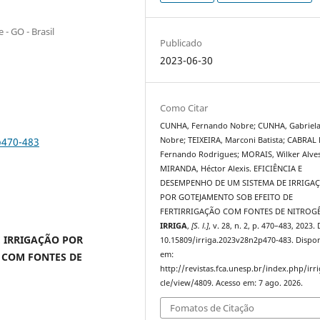
 - GO - Brasil
Publicado
2023-06-30
Como Citar
CUNHA, Fernando Nobre; CUNHA, Gabriel
p470-483
Nobre; TEIXEIRA, Marconi Batista; CABRAL
Fernando Rodrigues; MORAIS, Wilker Alves
MIRANDA, Héctor Alexis. EFICIÊNCIA E
DESEMPENHO DE UM SISTEMA DE IRRIGA
POR GOTEJAMENTO SOB EFEITO DE
FERTIRRIGAÇÃO COM FONTES DE NITROG
IRRIGA
,
[S. l.]
, v. 28, n. 2, p. 470–483, 2023.
E IRRIGAÇÃO POR
10.15809/irriga.2023v28n2p470-483. Dispon
em:
 COM FONTES DE
http://revistas.fca.unesp.br/index.php/irri
cle/view/4809. Acesso em: 7 ago. 2026.
Fomatos de Citação