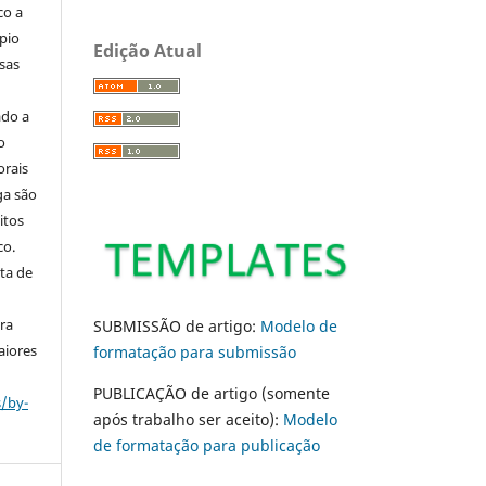
co a
pio
Edição Atual
sas
ado a
o
orais
ga são
itos
co.
ta de
ara
SUBMISSÃO de artigo:
Modelo de
aiores
formatação para submissão
PUBLICAÇÃO de artigo (somente
s/by-
após trabalho ser aceito):
Modelo
de formatação para publicação