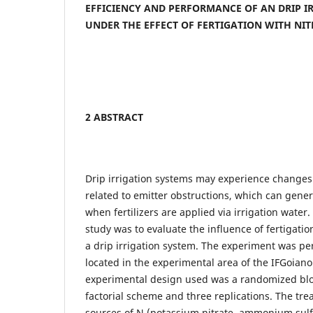
EFFICIENCY AND PERFORMANCE OF AN DRIP I
UNDER THE EFFECT OF FERTIGATION WITH NI
2 ABSTRACT
Drip irrigation systems may experience changes
related to emitter obstructions, which can gener
when fertilizers are applied via irrigation water.
study was to evaluate the influence of fertigatio
a drip irrigation system. The experiment was p
located in the experimental area of the IFGoian
experimental design used was a randomized bloc
factorial scheme and three replications. The tre
sources of N (potassium nitrate, ammonium sulfa