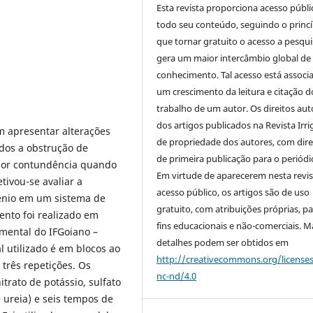
Esta revista proporciona acesso públi
todo seu conteúdo, seguindo o princí
que tornar gratuito o acesso a pesqui
gera um maior intercâmbio global de
conhecimento. Tal acesso está associ
um crescimento da leitura e citação d
trabalho de um autor. Os direitos aut
dos artigos publicados na Revista Irri
m apresentar alterações
de propriedade dos autores, com dire
dos a obstrução de
de primeira publicação para o periódi
ior contundência quando
Em virtude de aparecerem nesta revis
etivou-se avaliar a
acesso público, os artigos são de uso
gênio em um sistema de
gratuito, com atribuições próprias, p
ento foi realizado em
fins educacionais e não-comerciais. M
mental do IFGoiano –
detalhes podem ser obtidos em
 utilizado é em blocos ao
http://creativecommons.org/license
 três repetições. Os
nc-nd/4.0
trato de potássio, sulfato
e ureia) e seis tempos de