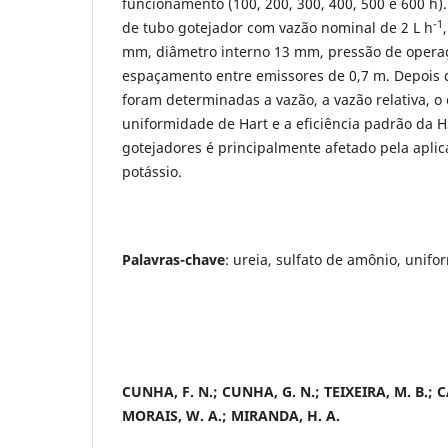
funcionamento (100, 200, 300, 400, 500 e 600 h)
-1
de tubo gotejador com vazão nominal de 2 L h
mm, diâmetro interno 13 mm, pressão de operaç
espaçamento entre emissores de 0,7 m. Depois 
foram determinadas a vazão, a vazão relativa, o 
uniformidade de Hart e a eficiência padrão da
gotejadores é principalmente afetado pela aplic
potássio.
Palavras-chave
: ureia, sulfato de amônio, unifo
CUNHA, F. N.; CUNHA, G. N.; TEIXEIRA, M. B.; C
MORAIS, W. A.; MIRANDA, H. A.