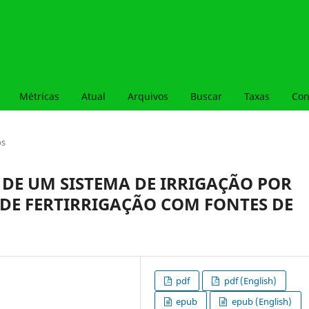
Métricas
Atual
Arquivos
Buscar
Taxas
Con
os
 DE UM SISTEMA DE IRRIGAÇÃO POR
DE FERTIRRIGAÇÃO COM FONTES DE
pdf
pdf (English)
epub
epub (English)