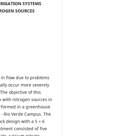
RRIGATION SYSTEMS
TROGEN SOURCES
 in flow due to problems
ally occur more severely
 The objective of this
n with nitrogen sources in
erformed in a greenhouse
o - Rio Verde Campus. The
k design with a 5 × 6
atment consisted of five
te, calcium nitrate,