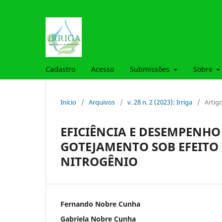
Cadastro
Acesso
Submissões
Sobre
Início
/
Arquivos
/
v. 28 n. 2 (2023): Irriga
/
Artig
EFICIÊNCIA E DESEMPENHO
GOTEJAMENTO SOB EFEITO 
NITROGÊNIO
Fernando Nobre Cunha
Gabriela Nobre Cunha