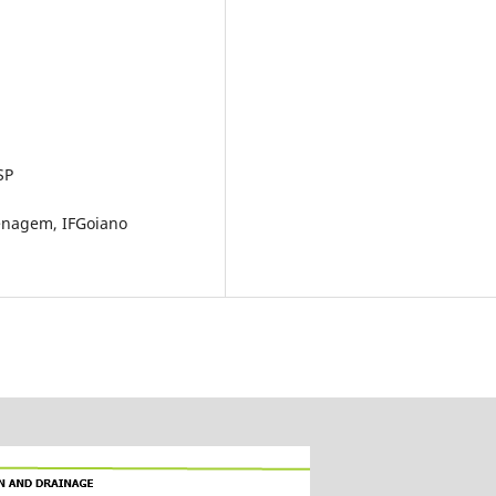
SP
renagem, IFGoiano