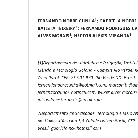
1
FERNANDO NOBRE CUNHA
; GABRIELA NOBR
1
BATISTA TEIXEIRA
; FERNANDO RODRIGUES CA
1
1
ALVES MORAIS
; HÉCTOR ALEXIS MIRANDA
[1]
Departamento de Hidráulica e Irrigação, Institu
Ciência e Tecnologia Goiano – Campus Rio Verde, R
Zona Rural, CEP: 75.901-970, Rio Verde GO, Brasil,
fernandonobrecunha@hotmail.com, marconibt@gm
fernandorcfilho@hotmail.com, wilker.alves.morais
mirandahectoralexis@gmail.com
2
Departamento de Sociedade, Tecnologia e Meio A
Av. Universitária km 3,5 Cidade Universitária, CEP
Brasil, gabriela-nc@hotmail.com