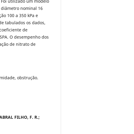
. Foi utilizado um modelo
, diâmetro nominal 16
ão 100 a 350 kPa e
de tabulados os dados,
coeficiente de
 HSPA. O desempenho dos
ação de nitrato de
rmidade, obstrução.
ABRAL FILHO, F. R.;