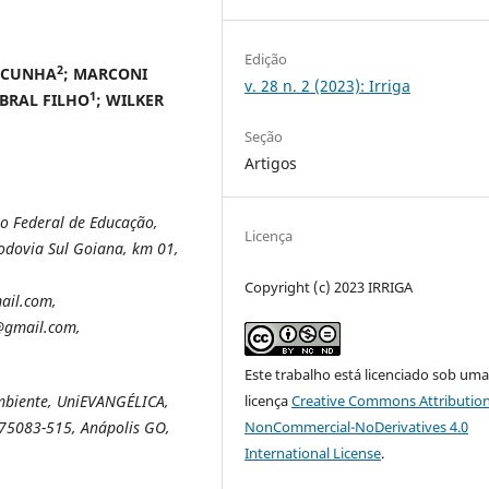
Edição
2
E CUNHA
; MARCONI
v. 28 n. 2 (2023): Irriga
1
BRAL FILHO
; WILKER
Seção
Artigos
to Federal de Educação,
Licença
odovia Sul Goiana, km 01,
Copyright (c) 2023 IRRIGA
ail.com,
@gmail.com,
Este trabalho está licenciado sob um
licença
Creative Commons Attribution
mbiente, UniEVANGÉLICA,
NonCommercial-NoDerivatives 4.0
: 75083-515, Anápolis GO,
International License
.