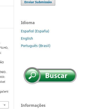
Enviar Submissão
Idioma
Español (España)
English
a
Português (Brasil)
 FILHO,
;
ÇÃO
ÊNIO.
 DOI:
ível
ga/arti
Informações