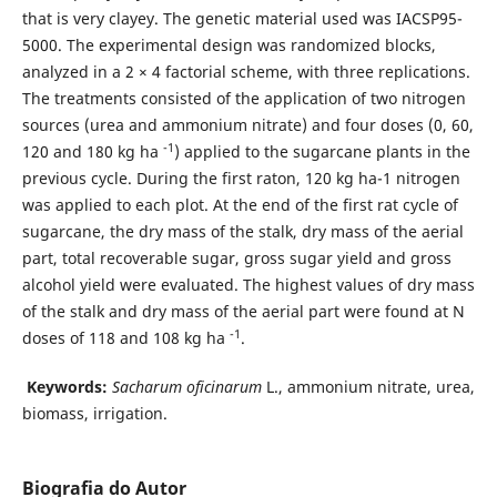
that is very clayey. The genetic material used was IACSP95-
5000. The experimental design was randomized blocks,
analyzed in a 2 × 4 factorial scheme, with three replications.
The treatments consisted of the application of two nitrogen
sources (urea and ammonium nitrate) and four doses (0, 60,
-1
120 and 180 kg ha
) applied to the sugarcane plants in the
previous cycle. During the first raton, 120 kg ha-1 nitrogen
was applied to each plot. At the end of the first rat cycle of
sugarcane, the dry mass of the stalk, dry mass of the aerial
part, total recoverable sugar, gross sugar yield and gross
alcohol yield were evaluated. The highest values ​​of dry mass
of the stalk and dry mass of the aerial part were found at N
-1
doses of 118 and 108 kg ha
.
Keywords:
Sacharum oficinarum
L., ammonium nitrate, urea,
biomass, irrigation.
Biografia do Autor