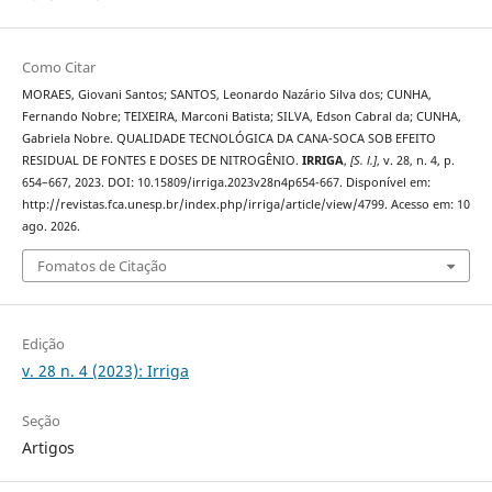
Como Citar
MORAES, Giovani Santos; SANTOS, Leonardo Nazário Silva dos; CUNHA,
Fernando Nobre; TEIXEIRA, Marconi Batista; SILVA, Edson Cabral da; CUNHA,
Gabriela Nobre. QUALIDADE TECNOLÓGICA DA CANA-SOCA SOB EFEITO
RESIDUAL DE FONTES E DOSES DE NITROGÊNIO.
IRRIGA
,
[S. l.]
, v. 28, n. 4, p.
654–667, 2023. DOI: 10.15809/irriga.2023v28n4p654-667. Disponível em:
http://revistas.fca.unesp.br/index.php/irriga/article/view/4799. Acesso em: 10
ago. 2026.
Fomatos de Citação
Edição
v. 28 n. 4 (2023): Irriga
Seção
Artigos