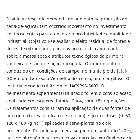
Devido à crescente demanda no aumento na produção de
cana-de-açúcar tem ocorrido incremento no investimento
em tecnologias para aumentar a produtividade e qualidade
industrial. Objetivou-se avaliar o efeito residual de fontes e
doses de nitrogênio, aplicados no ciclo de cana-planta,
sobre a massa seca e atributos tecnológicos da primeira
soqueira de cana-de-açúcar irrigada. O experimento foi
conduzido em condições de campo, no município de Jataí-
GO em um Latossolo Vermelho distrófico, muito argiloso. O
material genético utilizado foi IACSP95-5000. O
delineamento experimental utilizado foi em blocos ao acaso,
analisado em esquema fatorial 2 × 4, com três repetições.
Os tratamentos consistiram na aplicação de duas fontes de
nitrogênio (ureia e nitrato de amônio) e quatro doses (0, 60,
-1
120 e 180 kg ha
) aplicadas á cana-planta no ciclo
precedente. Durante a primeira soqueira foi aplicado 120 kg
-1
ha
de nitrogênio nas respectivas parcelas. No final do ciclo