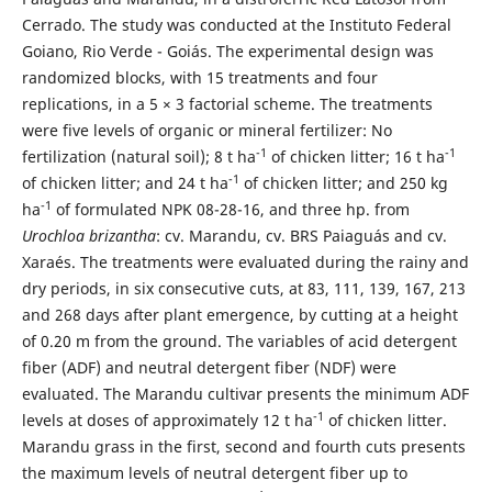
Cerrado. The study was conducted at the Instituto Federal
Goiano, Rio Verde - Goiás. The experimental design was
randomized blocks, with 15 treatments and four
replications, in a 5 × 3 factorial scheme. The treatments
were five levels of organic or mineral fertilizer: No
-1
-1
fertilization (natural soil); 8 t ha
of chicken litter; 16 t ha
-1
of chicken litter; and 24 t ha
of chicken litter; and 250 kg
-1
ha
of formulated NPK 08-28-16, and three hp. from
Urochloa brizantha
: cv. Marandu, cv. BRS Paiaguás and cv.
Xaraés. The treatments were evaluated during the rainy and
dry periods, in six consecutive cuts, at 83, 111, 139, 167, 213
and 268 days after plant emergence, by cutting at a height
of 0.20 m from the ground. The variables of acid detergent
fiber (ADF) and neutral detergent fiber (NDF) were
evaluated. The Marandu cultivar presents the minimum ADF
-1
levels at doses of approximately 12 t ha
of chicken litter.
Marandu grass in the first, second and fourth cuts presents
the maximum levels of neutral detergent fiber up to