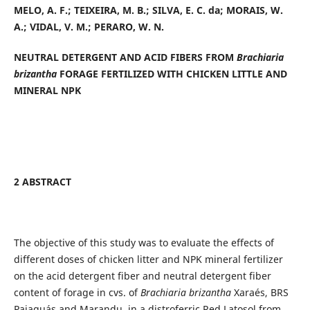
MELO, A. F.;
TEIXEIRA, M. B.; SILVA, E. C. da; MORAIS, W.
A.; VIDAL, V. M.; PERARO, W. N.
NEUTRAL DETERGENT AND ACID FIBERS FROM
Brachiaria
brizantha
FORAGE FERTILIZED WITH CHICKEN LITTLE AND
MINERAL NPK
2 ABSTRACT
The objective of this study was to evaluate the effects of
different doses of chicken litter and NPK mineral fertilizer
on the acid detergent fiber and neutral detergent fiber
content of forage in cvs. of
Brachiaria brizantha
Xaraés, BRS
Paiaguás and Marandu, in a distroferric Red Latosol from