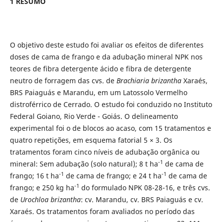
1 RESUMO
O objetivo deste estudo foi avaliar os efeitos de diferentes
doses de cama de frango e da adubação mineral NPK nos
teores de fibra detergente ácido e fibra de detergente
neutro de forragem das cvs. de
Brachiaria brizantha
Xaraés,
BRS Paiaguás e Marandu, em um Latossolo Vermelho
distroférrico de Cerrado. O estudo foi conduzido no Instituto
Federal Goiano, Rio Verde - Goiás. O delineamento
experimental foi o de blocos ao acaso, com 15 tratamentos e
quatro repetições, em esquema fatorial 5 × 3. Os
tratamentos foram cinco níveis de adubação orgânica ou
-1
mineral: Sem adubação (solo natural); 8 t ha
de cama de
-1
-1
frango; 16 t ha
de cama de frango; e 24 t ha
de cama de
-1
frango; e 250 kg ha
do formulado NPK 08-28-16, e três cvs.
de
Urochloa brizantha
: cv. Marandu, cv. BRS Paiaguás e cv.
Xaraés. Os tratamentos foram avaliados no período das