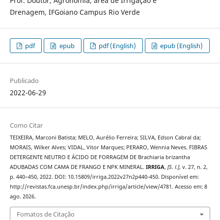
Prof. Doutor, Agronomia, área de Irrigação e
Drenagem, IFGoiano Campus Rio Verde
pdf
epub
pdf (English)
epub (English)
Publicado
2022-06-29
Como Citar
TEIXEIRA, Marconi Batista; MELO, Aurélio Ferreira; SILVA, Edson Cabral da;
MORAIS, Wilker Alves; VIDAL, Vitor Marques; PERARO, Wennia Neves. FIBRAS
DETERGENTE NEUTRO E ÁCIDO DE FORRAGEM DE Brachiaria brizantha
ADUBADAS COM CAMA DE FRANGO E NPK MINERAL.
IRRIGA
,
[S. l.]
, v. 27, n. 2,
p. 440–450, 2022. DOI: 10.15809/irriga.2022v27n2p440-450. Disponível em:
http://revistas.fca.unesp.br/index.php/irriga/article/view/4781. Acesso em: 8
ago. 2026.
Fomatos de Citação