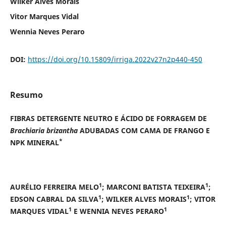
Wilker Alves Morais
Vitor Marques Vidal
Wennia Neves Peraro
DOI:
https://doi.org/10.15809/irriga.2022v27n2p440-450
Resumo
FIBRAS DETERGENTE NEUTRO E ÁCIDO DE FORRAGEM DE
Brachiaria brizantha
ADUBADAS COM CAMA DE FRANGO E
*
NPK MINERAL
1
1
AURÉLIO FERREIRA MELO
; MARCONI BATISTA TEIXEIRA
;
1
1
EDSON CABRAL DA SILVA
; WILKER ALVES MORAIS
; VITOR
1
1
MARQUES VIDAL
E WENNIA NEVES PERARO