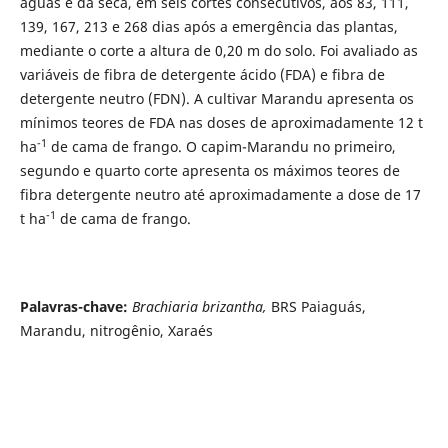
águas e da seca, em seis cortes consecutivos, aos 83, 111,
139, 167, 213 e 268 dias após a emergência das plantas,
mediante o corte a altura de 0,20 m do solo. Foi avaliado as
variáveis de fibra de detergente ácido (FDA) e fibra de
detergente neutro (FDN). A cultivar Marandu apresenta os
mínimos teores de FDA nas doses de aproximadamente 12 t
-1
ha
de cama de frango. O capim-Marandu no primeiro,
segundo e quarto corte apresenta os máximos teores de
fibra detergente neutro até aproximadamente a dose de 17
-1
t ha
de cama de frango.
Palavras-chave:
Brachiaria brizantha,
BRS Paiaguás,
Marandu, nitrogênio, Xaraés