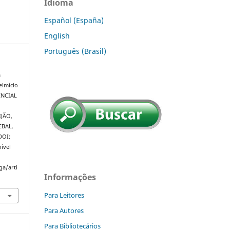
Idioma
Español (España)
English
Português (Brasil)
a
elmício
ENCIAL
JÃO,
EBAL.
 DOI:
ível
ga/arti
Informações
Para Leitores
Para Autores
Para Bibliotecários