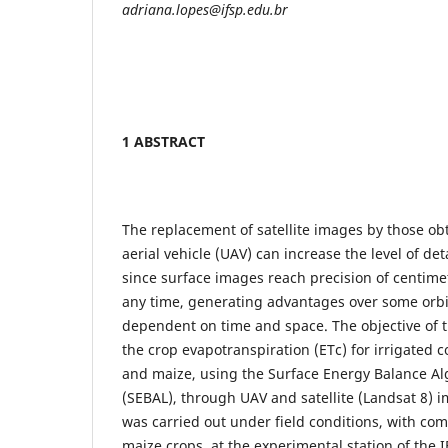
adriana.lopes@ifsp.edu.br
1 ABSTRACT
The replacement of satellite images by those 
aerial vehicle (UAV) can increase the level of deta
since surface images reach precision of centime
any time, generating advantages over some orbit
dependent on time and space. The objective of t
the crop evapotranspiration (ETc) for irrigate
and maize, using the Surface Energy Balance Al
(SEBAL), through UAV and satellite (Landsat 8) 
was carried out under field conditions, with c
maize crops, at the experimental station of the I