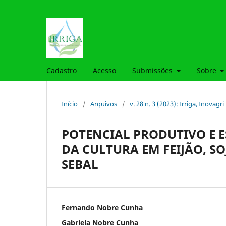
Cadastro
Acesso
Submissões
Sobre
Início
/
Arquivos
/
v. 28 n. 3 (2023): Irriga, Inovagri
POTENCIAL PRODUTIVO E 
DA CULTURA EM FEIJÃO, S
SEBAL
Fernando Nobre Cunha
Gabriela Nobre Cunha