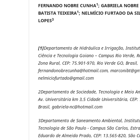
1
FERNANDO NOBRE CUNHA
; GABRIELA NOBR
1
BATISTA TEIXEIRA
; NELMÍCIO FURTADO DA SI
3
LOPES
[1]
Departamento de Hidráulica e Irrigação, Institu
Ciência e Tecnologia Goiano – Campus Rio Verde, R
Zona Rural, CEP: 75.901-970, Rio Verde GO, Brasil,
fernandonobrecunha@hotmail.com, marconibt@gm
nelmiciofurtado@gmail.com
2
Departamento de Sociedade, Tecnologia e Meio A
Av. Universitária km 3,5 Cidade Universitária, CEP
Brasil, gabriela-nc@hotmail.com
3
Departamento de Saneamento Ambiental, Instituto
Tecnologia de São Paulo - Campus São Carlos, Estr
Eduardo de Almeida Prado, CEP: 13.565-820, São Car