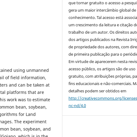
que tornar gratuito o acesso a pesqui
gera um maior intercâmbio global de
conhecimento. Tal acesso está associ
um crescimento da leitura e citação d
trabalho de um autor. Os direitos aut
dos artigos publicados na Revista Irri
de propriedade dos autores, com dire
de primeira publicação para o periódi
Em virtude de aparecerem nesta revis
acesso público, os artigos são de uso
obtained using unmanned
gratuito, com atribuições próprias, p
il of field information,
fins educacionais e não-comerciais. M
ters and can be taken at
detalhes podem ser obtidos em
al platforms that are
http://creativecommons.org/license
his work was to estimate
nc-nd/4.0
d common bean, soybean,
gorithms for Land
images. The experiment
ommon bean, soybean, and
FGoiano, which is in the