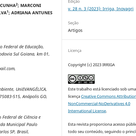
Edição
2
E CUNHA
; MARCONI
v. 28 n. 3 (2023): Irriga, Inovagri
1
LVA
; ADRIANA ANTUNES
Seção
Artigos
to Federal de Educação,
Licença
odovia Sul Goiana, km 01,
Copyright (c) 2023 IRRIGA
ail.com,
Este trabalho está licenciado sob um
mbiente, UniEVANGÉLICA,
licença
Creative Commons Attribution
: 75083-515, Anápolis GO,
NonCommercial-NoDerivatives 4.0
International License
.
 Federal de Ciência e
Esta revista proporciona acesso públi
ada Municipal Paulo
todo seu conteúdo, seguindo o princí
los SP, Brasil,