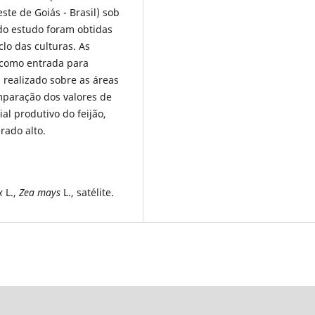
te de Goiás - Brasil) sob
o do estudo foram obtidas
clo das culturas. As
 como entrada para
realizado sobre as áreas
paração dos valores de
l produtivo do feijão,
rado alto.
x
L.,
Zea mays
L., satélite.