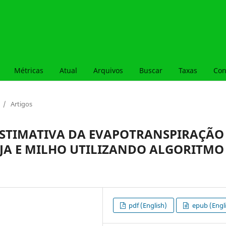
Métricas
Atual
Arquivos
Buscar
Taxas
Con
/
Artigos
ESTIMATIVA DA EVAPOTRANSPIRAÇÃO
OJA E MILHO UTILIZANDO ALGORITMO
pdf (English)
epub (Engl