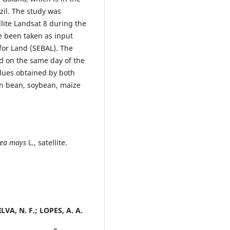
zil. The study was
lite Landsat 8 during the
e been taken as input
for Land (SEBAL). The
d on the same day of the
alues obtained by both
n bean, soybean, maize
ea mays
L., satellite.
ILVA, N. F.; LOPES, A. A.