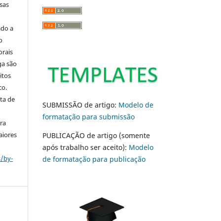
sas
ado a
o
orais
ga são
itos
co.
ta de
SUBMISSÃO de artigo:
Modelo de
formatação para submissão
ara
aiores
PUBLICAÇÃO de artigo (somente
após trabalho ser aceito):
Modelo
s/by-
de formatação para publicação