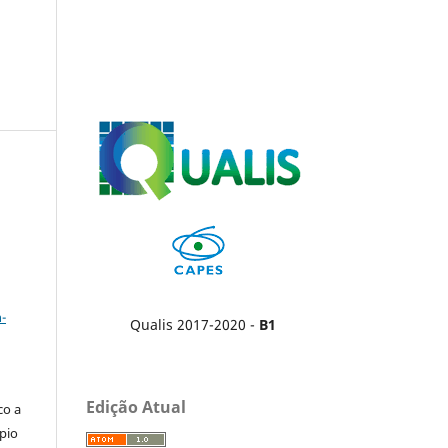
a
-
Qualis 2017-2020 -
B1
Edição Atual
co a
pio