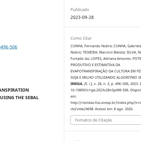
Publicado
2023-09-28
Como Citar
p496-506
CUNHA, Fernando Nobre; CUNHA, Gabriel
Nobre; TEIXEIRA, Marconi Batista; SILVA, N
Furtado da; LOPES, Adriana Antunes. POT
PRODUTIVO E ESTIMATIVA DA
EVAPOTRANSPIRAÇÃO DA CULTURA EM FEI
SOJA E MILHO UTILIZANDO ALGORITMO S
IRRIGA
,
[S. l.]
, v. 28, n. 3, p. 496–506, 2023.
ANSPIRATION
10.15809/irriga.2023v28n3p496-506. Dispon
em:
 USING THE SEBAL
http://revistas.fca.unesp.br/index.php/irri
cle/view/4698. Acesso em: 8 ago. 2026.
Fomatos de Citação