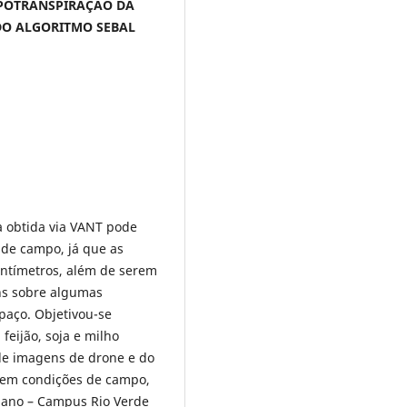
APOTRANSPIRAÇÃO DA
NDO ALGORITMO SEBAL
a obtida via VANT pode
 de campo, já que as
entímetros, além de serem
ns sobre algumas
paço. Objetivou-se
feijão, soja e milho
 de imagens de drone e do
o em condições de campo,
oiano – Campus Rio Verde