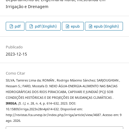
Irrigação e Drenagem
pdf
pdf (English)
epub
epub (English)
Publicado
2023-12-15
Como Citar
SILVA, Tamires Lima da; ROMÁN , Rodrigo Máximo Sánchez; SARJOUGHIAN ,
Hessam S.; FARD, Mostafa D. NEXO ÁGUA-ENERGIA-ALIMENTO NAS BACIAS
HIDROGRÁFICAS DOS RIOS PIRACICABA, CAPIVARI E JUNDIAÍ (PCJ) SOB
CONDIÇÕES HISTÓRICAS E DE PROJEÇÕES DE MUDANÇAS CLIMÁTICAS .
IRRIGA
,
[S. l.]
, v. 28, n. 4, p. 614–632, 2023. DOI:
10.15809/irriga.2023v28n4p614-632. Disponível em:
http://revistas.fca.unesp.br/index.php/irriga/article/view/4687. Acesso em: 9
ago. 2026.