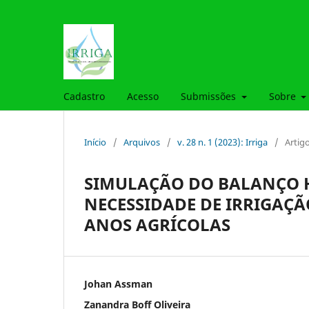
Cadastro
Acesso
Submissões
Sobre
Início
/
Arquivos
/
v. 28 n. 1 (2023): Irriga
/
Artig
SIMULAÇÃO DO BALANÇO H
NECESSIDADE DE IRRIGAÇÃ
ANOS AGRÍCOLAS
Johan Assman
Zanandra Boff Oliveira