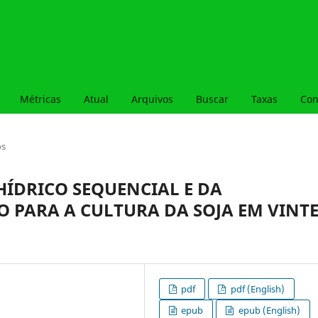
Métricas
Atual
Arquivos
Buscar
Taxas
Con
os
ÍDRICO SEQUENCIAL E DA
O PARA A CULTURA DA SOJA EM VINT
pdf
pdf (English)
epub
epub (English)