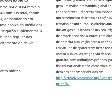
 valores de chuva
gera um maior intercâmbio global de
entre 284 e 1084 mm e a
conhecimento. Tal acesso está associ
345 mm. Do total, foram
um crescimento da leitura e citação d
dos, demandando em
trabalho de um autor. Os direitos aut
uvas abaixo da média dos
dos artigos publicados na Revista Irri
rrigação suplementar. A
de propriedade dos autores, com dire
ibuição regular das
de primeira publicação para o periódi
veitamento da chuva
Em virtude de aparecerem nesta revis
acesso público, os artigos são de uso
gratuito, com atribuições próprias, p
fins educacionais e não-comerciais. M
ento hídrico.
detalhes podem ser obtidos em
http://creativecommons.org/license
nc-nd/4.0