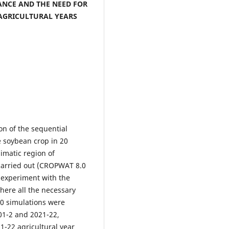
ANCE AND THE NEED FOR
 AGRICULTURAL YEARS
on of the sequential
e soybean crop in 20
limatic region of
 carried out (CROPWAT 8.0
 experiment with the
here all the necessary
20 simulations were
001-2 and 2021-22,
1-22 agricultural year