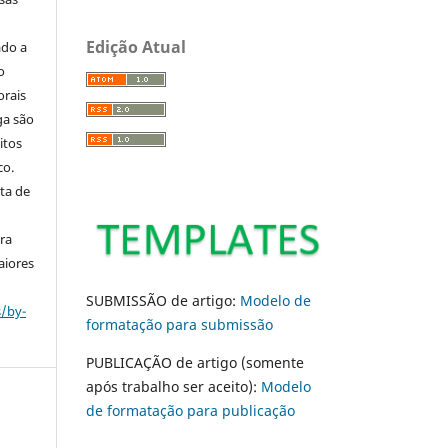
Edição Atual
ado a
o
orais
ga são
itos
co.
ta de
ara
aiores
SUBMISSÃO de artigo:
Modelo de
s/by-
formatação para submissão
PUBLICAÇÃO de artigo (somente
após trabalho ser aceito):
Modelo
de formatação para publicação