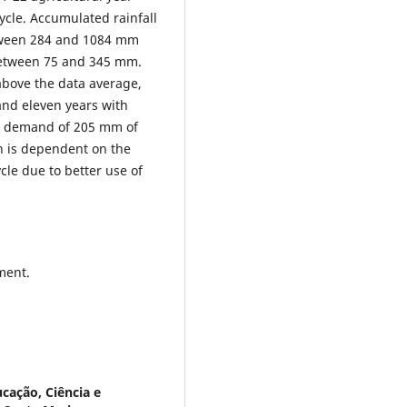
ycle. Accumulated rainfall
etween 284 and 1084 mm
between 75 and 345 mm.
 above the data average,
nd eleven years with
ge demand of 205 mm of
on is dependent on the
ycle due to better use of
ment.
ucação, Ciência e