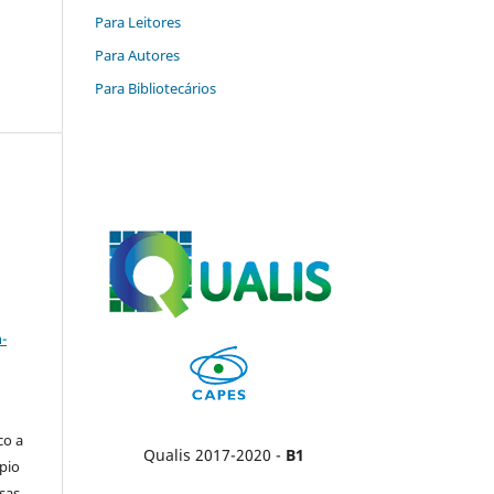
Para Leitores
Para Autores
Para Bibliotecários
a
-
co a
Qualis 2017-2020 -
B1
pio
sas