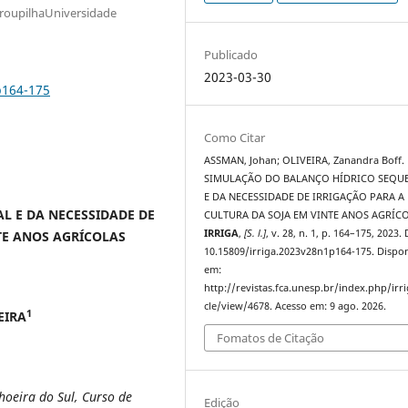
arroupilhaUniversidade
Publicado
2023-03-30
p164-175
Como Citar
ASSMAN, Johan; OLIVEIRA, Zanandra Boff.
SIMULAÇÃO DO BALANÇO HÍDRICO SEQU
E DA NECESSIDADE DE IRRIGAÇÃO PARA A
L E DA NECESSIDADE DE
CULTURA DA SOJA EM VINTE ANOS AGRÍCO
IRRIGA
,
[S. l.]
, v. 28, n. 1, p. 164–175, 2023.
TE ANOS AGRÍCOLAS
10.15809/irriga.2023v28n1p164-175. Dispon
em:
http://revistas.fca.unesp.br/index.php/irri
cle/view/4678. Acesso em: 9 ago. 2026.
1
EIRA
Fomatos de Citação
oeira do Sul, Curso de
Edição