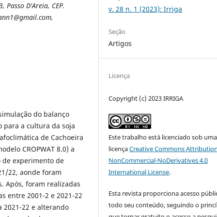
, Passo D'Areia, CEP.
v. 28 n. 1 (2023): Irriga
ann1@gmail.com,
Seção
Artigos
Licença
Copyright (c) 2023 IRRIGA
 simulação do balanço
 para a cultura da soja
Este trabalho está licenciado sob um
afoclimática de Cachoeira
licença
Creative Commons Attribution
 (modelo CROPWAT 8.0) a
NonCommercial-NoDerivatives 4.0
o de experimento de
International License
.
21/22, aonde foram
. Após, foram realizadas
Esta revista proporciona acesso públi
as entre 2001-2 e 2021-22
todo seu conteúdo, seguindo o princí
 2021-22 e alterando
que tornar gratuito o acesso a pesqui