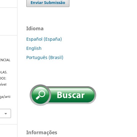
Enviar Submissão
Idioma
Español (España)
English
Português (Brasil)
ENCIAL
LAS.
 DOI:
ível
ga/arti
Informações