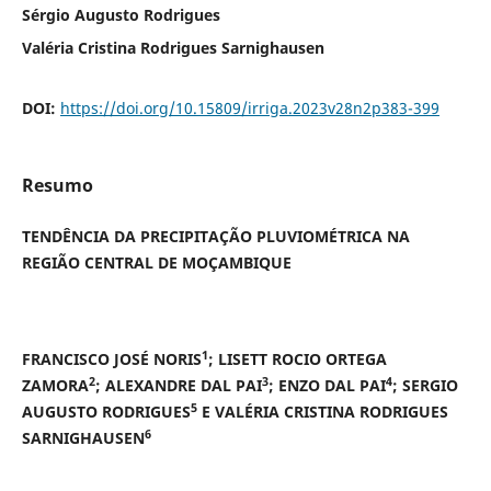
Sérgio Augusto Rodrigues
Valéria Cristina Rodrigues Sarnighausen
DOI:
https://doi.org/10.15809/irriga.2023v28n2p383-399
Resumo
TENDÊNCIA DA PRECIPITAÇÃO PLUVIOMÉTRICA NA
REGIÃO CENTRAL DE MOÇAMBIQUE
1
FRANCISCO JOSÉ NORIS
;
LISETT ROCIO ORTEGA
2
3
4
ZAMORA
;
ALEXANDRE DAL PAI
; ENZO DAL PAI
; SERGIO
5
AUGUSTO RODRIGUES
E VALÉRIA CRISTINA RODRIGUES
6
SARNIGHAUSEN