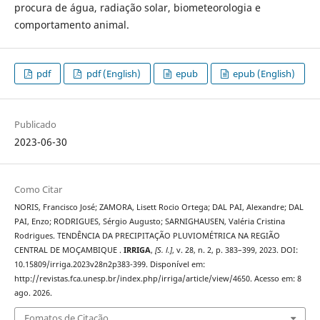
procura de água, radiação solar, biometeorologia e
comportamento animal.
pdf
pdf (English)
epub
epub (English)
Publicado
2023-06-30
Como Citar
NORIS, Francisco José; ZAMORA, Lisett Rocio Ortega; DAL PAI, Alexandre; DAL
PAI, Enzo; RODRIGUES, Sérgio Augusto; SARNIGHAUSEN, Valéria Cristina
Rodrigues. TENDÊNCIA DA PRECIPITAÇÃO PLUVIOMÉTRICA NA REGIÃO
CENTRAL DE MOÇAMBIQUE .
IRRIGA
,
[S. l.]
, v. 28, n. 2, p. 383–399, 2023. DOI:
10.15809/irriga.2023v28n2p383-399. Disponível em:
http://revistas.fca.unesp.br/index.php/irriga/article/view/4650. Acesso em: 8
ago. 2026.
Fomatos de Citação