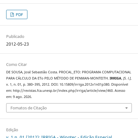
PDF
Publicado
2012-05-23
Como Citar
DE SOUSA, José Sebastião Costa. PROCAL_ETO: PROGRAMA COMPUTACIONAL
PARA CÁLCULO DA ETo PELO MÉTODO DE PENMAN-MONTEITH.
IRRIGA
,
[S. l.]
,
v. 1, n. 01, p. 380–395, 2012. DOI: 10.15809/irriga.2012v1n01p380. Disponível
em: http://revistas.fca.unesp.br/index.php/irriga/article/view/460. Acesso
em: 9 ago. 2026.
Fomatos de Citação
Edição
v. 1 n. 01 (2012): IRRIGA - Winotec - Edição Especial