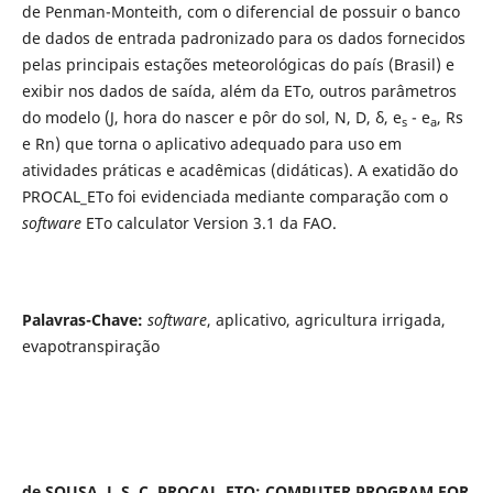
de Penman-Monteith, com o diferencial de possuir o banco
de dados de entrada padronizado para os dados fornecidos
pelas principais estações meteorológicas do país (Brasil) e
exibir nos dados de saída, além da ETo, outros parâmetros
do modelo (J, hora do nascer e pôr do sol, N, D, δ, e
- e
, Rs
s
a
e Rn) que torna o aplicativo adequado para uso em
atividades práticas e acadêmicas (didáticas). A exatidão do
PROCAL_ETo foi evidenciada mediante comparação com o
software
ETo calculator Version 3.1 da FAO.
Palavras-Chave:
software
, aplicativo, agricultura irrigada,
evapotranspiração
de SOUSA, J. S. C.
PROCAL_ETO
: COMPUTER PROGRAM FOR