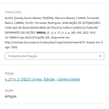
Como Citar
ALVES, Daniely Karen Matias; TEIXEIRA, Marconi Batista; CUNHA, Fernando
Nobre; CABRAL FILHO, Fernando Rodrigues. AVALIAÇÃO DE GOTEJADORES
COM USO DE ÁGUA RESIDUÁRIA DE PISCICULTURA E SUINOCULTURA EM
DIFERENTES DILUIÇÕES.
IRRIGA
,
[S. l.]
, v. 27, n. 2, p. 282–295, 2022. DOI:
10.15809/irriga.2022v27n2p282-295. Disponível em:
http://revistas.fca.unesp.br/index.php/irriga/article/view/4575. Acesso em: 8
ago. 2026.
Fomatos de Citação
Edição
v. 27 n. 2 (2022): Irriga, Edição – Centro-Oeste
Seção
Artigos