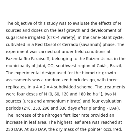
The objective of this study was to evaluate the effects of N
sources and doses on the leaf growth and development of
sugarcane irrigated (CTC-4 variety), in the cane-plant cycle,
cultivated in a Red Oxisol of Cerrado (savannah) phase. The
experiment was carried out under field conditions at
Fazenda Rio Paraiso II, belonging to the Raízen Usina, in the
municipality of Jataí, GO, southwest region of Goiás, Brazil.
The experimental design used for the biometric growth
assessments was a randomized block design, with three
replicates, in a 4 × 2 × 4 subdivided scheme. The treatments
-1
were four doses of N (0, 60, 120 and 180 kg ha
), two N
sources (urea and ammonium nitrate) and four evaluation
periods (210, 250, 290 and 330 days after planting - DAP).
The increase of the nitrogen fertilizer rate provided an
increase in leaf area. The highest leaf area was reached at
250 DAP. At 330 DAP, the dry mass of the pointer occurred.