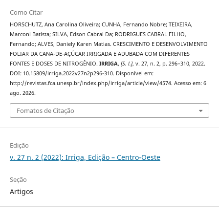
Como Citar
HORSCHUTZ, Ana Carolina Oliveira; CUNHA, Fernando Nobre; TEIXEIRA,
Marconi Batista; SILVA, Edson Cabral Da; RODRIGUES CABRAL FILHO,
Fernando; ALVES, Daniely Karen Matias. CRESCIMENTO E DESENVOLVIMENTO
FOLIAR DA CANA-DE-AÇÚCAR IRRIGADA E ADUBADA COM DIFERENTES
FONTES E DOSES DE NITROGÊNIO.
IRRIGA
,
[S. l.]
, v. 27, n. 2, p. 296–310, 2022.
DOI: 10.15809/irriga.2022v27n2p296-310. Disponível em:
http://revistas.fca.unesp.br/index.php/irriga/article/view/4574. Acesso em: 6
ago. 2026.
Fomatos de Citação
Edição
v. 27 n. 2 (2022): Irriga, Edição – Centro-Oeste
Seção
Artigos