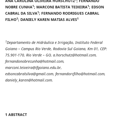
ANA CAROLINA OLIVEIRA HORSCHUTZ
; FERNANDO
1
1
NOBRE CUNHA
; MARCONI BATISTA TEIXEIRA
; EDSON
1
CABRAL DA SILVA
; FERNANDO RODRIGUES CABRAL
1
1
FILHO
; DANIELY KAREN MATIAS ALVES
1
Departamento de Hidráulica e Irrigação, Instituto Federal
Goiano – Campus Rio Verde, Rodovia Sul Goiana, Km 01, CEP:
75.901-170, Rio Verde – GO, a.horschutz@hotmail.com,
fernandonobrecunha@hotmail.com,
marconi.teixeira@ifgoiano.edu.br,
edsoncabralsilva@gmail.com, fernandorcfilho@hotmail.com,
daniely_karen@hotmail.com.
1 ABSTRACT