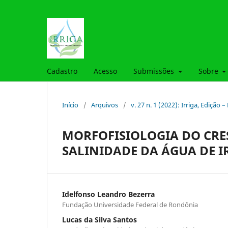
Cadastro
Acesso
Submissões
Sobre
Início
/
Arquivos
/
v. 27 n. 1 (2022): Irriga, Edição 
MORFOFISIOLOGIA DO CRES
SALINIDADE DA ÁGUA DE 
Idelfonso Leandro Bezerra
Fundação Universidade Federal de Rondônia
Lucas da Silva Santos