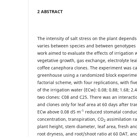
2 ABSTRACT
The intensity of salt stress on the plant depend
varies between species and between genotypes o
work aimed to evaluate the effects of irrigation wa
vegetative growth, gas exchange, electrolyte lea
coffee canephora clones. The experiment was car
greenhouse using a randomized block experimen
factorial scheme, with four replications, with five
of the irrigation water (ECw): 0.08; 0.88; 1.68; 2
two clones: C08 and C25. There was an interactio
and clones only for leaf area at 60 days after tr
-1
ECw above 0.08 dS m
reduced stomatal conduct
concentration, transpiration, CO
assimilation ra
2
plant height, stem diameter, leaf area, fresh an
root dryness, and root/shoot ratio at 60 DAT, and