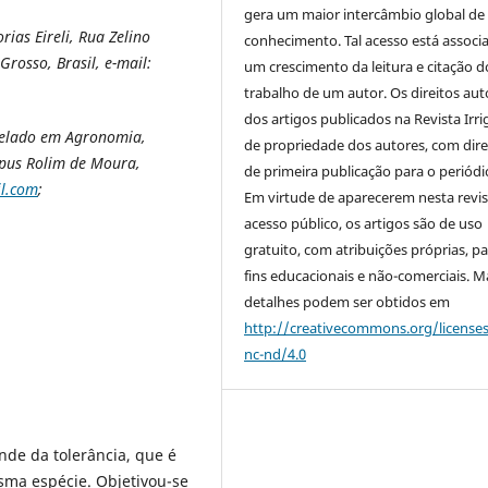
gera um maior intercâmbio global de
as Eireli, Rua Zelino
conhecimento. Tal acesso está associ
rosso, Brasil, e-mail:
um crescimento da leitura e citação d
trabalho de um autor. Os direitos aut
dos artigos publicados na Revista Irri
arelado em Agronomia,
de propriedade dos autores, com dire
pus Rolim de Moura,
de primeira publicação para o periódi
l.com
;
Em virtude de aparecerem nesta revis
acesso público, os artigos são de uso
gratuito, com atribuições próprias, p
fins educacionais e não-comerciais. M
detalhes podem ser obtidos em
http://creativecommons.org/license
nc-nd/4.0
nde da tolerância, que é
sma espécie. Objetivou-se