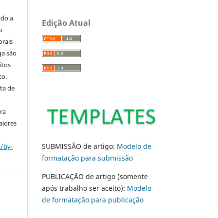
ado a
Edição Atual
o
orais
ga são
itos
co.
ta de
ara
aiores
SUBMISSÃO de artigo:
Modelo de
s/by-
formatação para submissão
PUBLICAÇÃO de artigo (somente
após trabalho ser aceito):
Modelo
de formatação para publicação