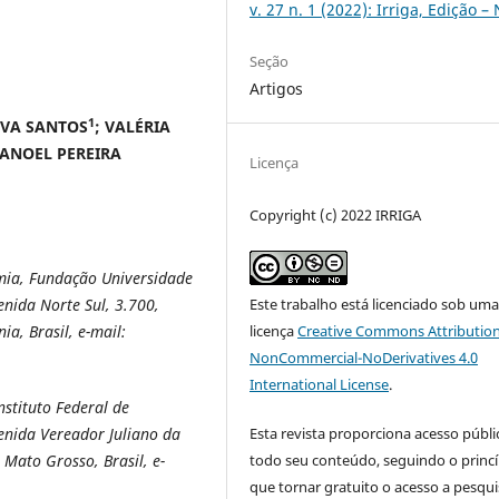
v. 27 n. 1 (2022): Irriga, Edição –
Seção
Artigos
1
LVA SANTOS
; VALÉRIA
MANOEL PEREIRA
Licença
Copyright (c) 2022 IRRIGA
ia, Fundação Universidade
Este trabalho está licenciado sob um
nida Norte Sul, 3.700,
licença
Creative Commons Attribution
, Brasil, e-mail:
NonCommercial-NoDerivatives 4.0
International License
.
stituto Federal de
Esta revista proporciona acesso públi
enida Vereador Juliano da
todo seu conteúdo, seguindo o princí
 Mato Grosso, Brasil, e-
que tornar gratuito o acesso a pesqui