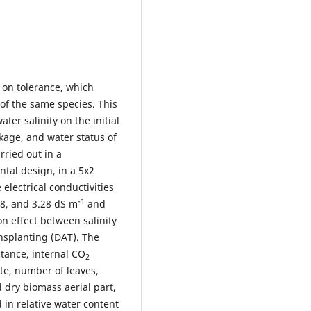
s on tolerance, which
f the same species. This
ter salinity on the initial
kage, and water status of
ried out in a
tal design, in a 5x2
 electrical conductivities
-1
.48, and 3.28 dS m
and
n effect between salinity
ansplanting (DAT). The
ance, internal CO
2
te, number of leaves,
d dry biomass aerial part,
 in relative water content