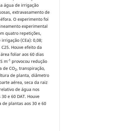
da água de irrigação
gasosas, extravasamento de
néfora. O experimento foi
ineamento experimental
om quatro repetições,
irrigação (CEa): 0,08;
e C25. Houve efeito da
área foliar aos 60 dias
-1
dS m
provocou redução
na de CO
, transpiração,
2
ltura de planta, diâmetro
parte aérea, seca da raiz
 relativo de água nos
s 30 e 60 DAT. Houve
a de plantas aos 30 e 60