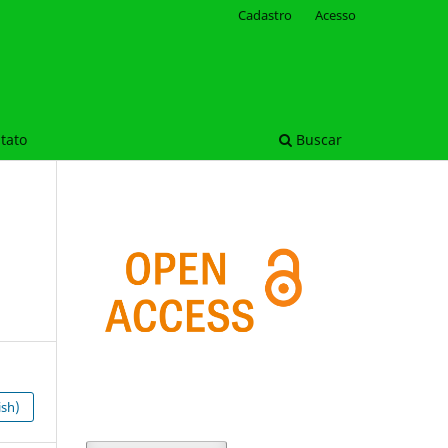
Cadastro
Acesso
tato
Buscar
ish)