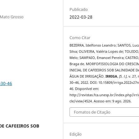
Publicado
o Mato Grosso
2022-03-28
Como Citar
BEZERRA, Idelfonso Leandro; SANTOS, Luc
Silva; OLIVEIRA, Valéria Lopes de; TOLEDO
Melo; SAMPAIO, Emanoel Pereira; CASTRO,
Braga de. MORFOFISIOLOGIA DO CRESC
INICIAL DE CAFEEIROS SOB SALINIDADE D
ÁGUA DE IRRIGAÇÃO.
IRRIGA
,
[S. l.]
, v. 27, 
p30-46
30–46, 2022. DOI: 10.15809/irriga.2022v27
46. Disponível em:
http://revistas.fca.unesp.br/index.php/irri
cle/view/4524. Acesso em: 9 ago. 2026.
Fomatos de Citação
DE CAFEEIROS SOB
Edição