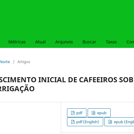
Métricas
Atual
Arquivos
Buscar
Taxas
Con
– Norte
/
Artigos
CIMENTO INICIAL DE CAFEEIROS SOB
IRRIGAÇÃO
pdf
epub
pdf (English)
epub (Engl