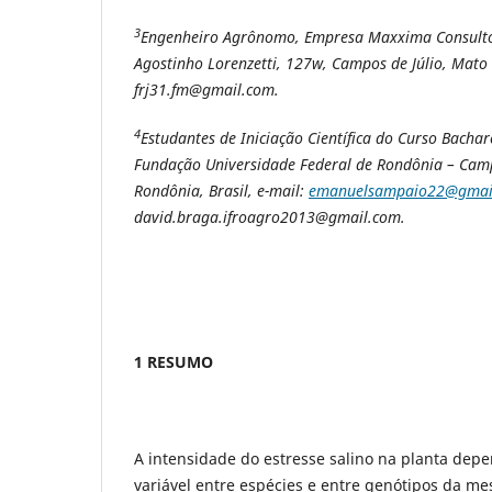
3
Engenheiro Agrônomo, Empresa Maxxima Consultori
Agostinho Lorenzetti, 127w, Campos de Júlio, Mato G
frj31.fm@gmail.com.
4
Estudantes de Iniciação Científica do Curso Bach
Fundação Universidade Federal de Rondônia – Cam
Rondônia, Brasil, e-mail:
emanuelsampaio22@gmai
david.braga.ifroagro2013@gmail.com.
1 RESUMO
A intensidade do estresse salino na planta depe
variável entre espécies e entre genótipos da me