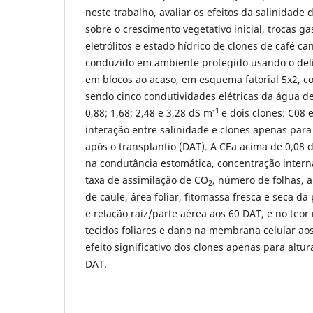
neste trabalho, avaliar os efeitos da salinidade 
sobre o crescimento vegetativo inicial, trocas 
eletrólitos e estado hídrico de clones de café ca
conduzido em ambiente protegido usando o del
em blocos ao acaso, em esquema fatorial 5x2, c
sendo cinco condutividades elétricas da água de 
-1
0,88; 1,68; 2,48 e 3,28 dS m
e dois clones: C08 
interação entre salinidade e clones apenas para 
após o transplantio (DAT). A CEa acima de 0,08 
na condutância estomática, concentração inter
taxa de assimilação de CO
, número de folhas, a
2
de caule, área foliar, fitomassa fresca e seca da 
e relação raiz/parte aérea aos 60 DAT, e no teor
tecidos foliares e dano na membrana celular ao
efeito significativo dos clones apenas para altur
DAT.