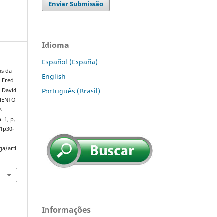
Enviar Submissão
Idioma
Español (España)
as da
English
, Fred
Português (Brasil)
 David
IMENTO
A
n. 1, p.
n1p30-
ga/arti
Informações