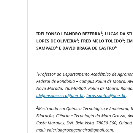
1
IDELFONSO LEANDRO BEZERRA
; LUCAS DA SI
2
3
LOPES DE OLIVEIRA
; FRED MELO TOLEDO
; E
4
4
SAMPAIO
E DAVID BRAGA DE CASTRO
1
Professor do Departamento Acadêmico de Agronom
Federal de Rondônia – Campus Rolim de Moura, Ave
Nova Morada, 76.940-000, Rolim de Moura, Rondônia
idelfonsobezerra@unir.br
;
lucas.santos@unir.br
.
2
Mestranda em Química Tecnológica e Ambiental, In
Educação, Ciência e Tecnologia do Mato Grosso, Av
Costa Marques, S/N, Bela Vista, 78050-560, Cuiabá,
mail: valeriaagroengenheira@gmail.com.