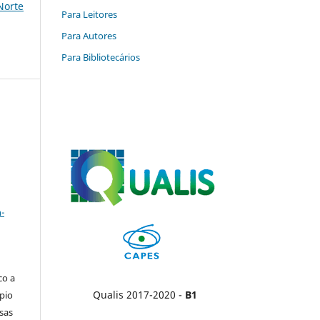
 Norte
Para Leitores
Para Autores
Para Bibliotecários
a
-
co a
Qualis 2017-2020 -
B1
pio
sas