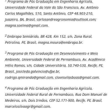
1
Programa de Pós Graduação em Engenharia Agrícola,
Universidade Federal do Vale do São Francisco, Av. Antônio
Carlos Magalhães, 510, Santo Antônio,
CEP
48.903-210,
Juazeiro, BA, Brasil, carlosandreagronomia@outlook.com;
magna.soelma@gmail.com
.
2
Embrapa Semiárido, BR 428, Km 152, s/n, Zona Rural,
Petrolina, PE, Brasil, magna.moura@embrapa.br.
3
Programa de Pós Graduação em Desenvolvimento e Meio
Ambiente, Universidade Federal de Pernambuco, Av. Acadêmico
Hélio Ramos, s/n, Cidade Universitária, 50.740-530, Recife, PE,
Brasil,
josicleda.galvincio@ufpe.br,
rodrigo.qmiranda@gmail.com, clovesvilasboas@gmail.com.
4
Programa de Pós Graduação em Engenharia Agrícola,
Universidade Federal Rural de Pernambuco,
Rua Dom Manuel de
Medeiros, s/n, Dois Irmãos, CEP 52.171-900, Recife, PE, Brasil,
marcelosilvaagr@gmail.com.