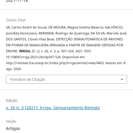
2021-11-18
Como Citar
SÁ, Carlos André de Souza; DE MOURA, Magna Soelma Beserra; GALVÍNCIO,
Josiclêda Domiciano; MIRANDA, Rodrigo de Queiroga; DA SILVA, Marcelo José;
DOS SANTOS, Cloves Vilas Boas. DETECÇÃO SEMIAUTOMÁTICA DE ÁRVORES
EM POMAR DE MANGUEIRA IRRIGADA A PARTIR DE IMAGENS OBTIDAS POR
DRONE.
IRRIGA
,
[S. l.]
, v. 26, n. 3, p. 507–524, 2021. DOI:
10.15809/irriga.2021v26n3p507-524. Disponível em:
http://revistas.fca.unesp.br/index.php/irriga/article/view/4452. Acesso em: 8
ago. 2026.
Fomatos de Citação
Edição
v. 26 n. 3 (2021): Irriga, Sensoriamento Remoto
Seção
Artigos