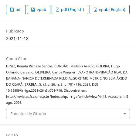
pdf
epub
pdf (English)
epub (English)
Publicado
2021-11-18
Como Citar
DINIZ, Renata Richelle Santos; CORDÃO, Mailson Araújo; GUERRA, Hugo
Orlando Carvallo; OLIVEIRA, Carlos Wagner. EVAPOTRANSPIRACÃO REAL DA
BANANA- NANICA DETERMINADA PELO ALGORITMO METRIC NO SEMIÁRIDO
DO CEARÁ .
IRRIGA
,
[S. l.]
, v. 26, n. 3, p. 701–716, 2021. DOI:
10.15809/irriga.2021v26n3p701-716. Disponível em:
http://revistas.fca.unesp.br/index.php/irriga/article/view/4448. Acesso em: 5
ago. 2026.
Fomatos de Citação
Edição