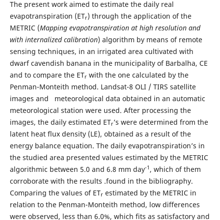
The present work aimed to estimate the daily real
evapotranspiration (ET
) through the application of the
r
METRIC (
Mapping evapotranspiration at high resolution and
with internalized calibration
) algorithm by means of remote
sensing techniques, in an irrigated area cultivated with
dwarf cavendish banana in the municipality of Barbalha, CE
and to compare the ET
with the one calculated by the
r
Penman-Monteith method. Landsat-8 OLI / TIRS satellite
images and meteorological data obtained in an automatic
meteorological station were used. After processing the
images, the daily estimated ET
’s were determined from the
r
latent heat flux density (LE), obtained as a result of the
energy balance equation. The daily evapotranspiration’s in
the studied area presented values ​​estimated by the METRIC
-1
algorithmic between 5.0 and 6.8 mm day
, which of them
corroborate with the results .found in the bibliography.
Comparing the values ​​of ET
estimated by the METRIC in
r
relation to the Penman-Monteith method, low differences
were observed, less than 6.0%, which fits as satisfactory and