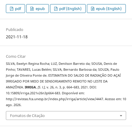
pdf
epub
pdf (English)
epub (English)
Publicado
2021-11-18
Como Citar
SILVA, Ewelyn Regina Rocha; LUZ, Denilson Barreto da; SOUSA, Denis de
Pinho; TAVARES, Lucas Belém; SILVA, Bernardo Barbosa da; SOUZA, Paulo
Jorge de Oliveira Ponte de. ESTIMATIVA DO SALDO DE RADIAÇÃO DO AÇAÍ
IRRIGADO POR MEIO DE SENSORIAMENTO REMOTO NO LESTE DA
AMAZÔNIA.
IRRIGA
,
[S. l.]
, v. 26, n. 3, p. 664–683, 2021. DOI:
10.15809/irriga.2021v26n3p664-683. Disponível em:
http://revistas.fca.unesp.br/index.php/irriga/article/view/4447. Acesso em: 10
ago. 2026.
Fomatos de Citação