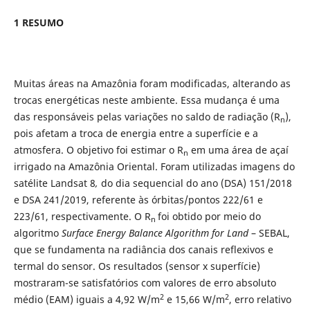
1 RESUMO
Muitas áreas na Amazônia foram modificadas, alterando as
trocas energéticas neste ambiente. Essa mudança é uma
das responsáveis pelas variações no saldo de radiação (R
),
n
pois afetam a troca de energia entre a superfície e a
atmosfera. O objetivo foi estimar o R
em uma área de açaí
n
irrigado na Amazônia Oriental. Foram utilizadas imagens do
satélite Landsat 8
,
do dia sequencial do ano (DSA) 151/2018
e DSA 241/2019, referente às órbitas/pontos 222/61 e
223/61, respectivamente. O R
foi obtido por meio do
n
algoritmo
Surface Energy Balance Algorithm for Land
– SEBAL,
que se fundamenta na radiância dos canais reflexivos e
termal do sensor. Os resultados (sensor x superfície)
mostraram-se satisfatórios com valores de erro absoluto
2
2
médio (EAM) iguais a 4,92 W/m
e 15,66 W/m
, erro relativo