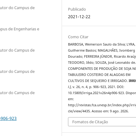
outor do Campus de
Publicado
2021-12-22
mpus de Engenharias e
Como Citar
BARBOSA, Wemerson Saulo da Silva; LYRA,
outor do Campus de
Guilherme Bastos; MAGALHÃES, Ivomberg
Dourado; FERREIRA JÚNIOR, Ricardo Araúj
TEODORO, Iêdo; SOUZA, José Leonaldo de
COMPONENTES DE PRODUÇÃO DE SOJA N
outor do Campus de
TABULEIRO COSTEIRO DE ALAGOAS EM
CULTIVOS DE SEQUEIRO E IRRIGADO.
IRR
l.]
, v. 26, n. 4, p. 906–923, 2021. DOI:
outor do Campus de
10.15809/irriga.2021v26n4p906-923. Dispon
em:
http://revistas.fca.unesp.br/index.php/irri
cle/view/4435. Acesso em: 9 ago. 2026.
p906-923
Fomatos de Citação