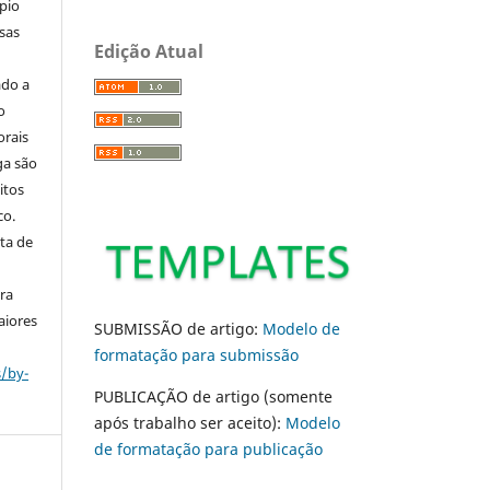
pio
sas
Edição Atual
ado a
o
orais
ga são
itos
co.
ta de
ara
aiores
SUBMISSÃO de artigo:
Modelo de
formatação para submissão
s/by-
PUBLICAÇÃO de artigo (somente
após trabalho ser aceito):
Modelo
de formatação para publicação