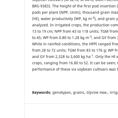
BRS-9383). The height of the first pod insertion
pods per plant (NPP, Units), thousand grain mas
-3
(HI), water productivity (WP, kg m
), and grain 
analyzed. In irrigated crops, the production co
13 to 19 cm; NPP from 43 to 118 units; TGM from
-3
to 45; WP from 0.80 to 1.28 kg m
, and GY from 
While in rainfed conditions, the HFPI ranged fr
from 28 to 72 units; TGM from 83 to 176 g; WP f
-1
and GY from 2,328 to 3,600 kg ha
. Only the HI 
crops, ranging from 16.80 to 52. It can be seen; 
performance of these six soybean cultivars was 
Keywords:
genotypes, grains,
Glycine max
., irri