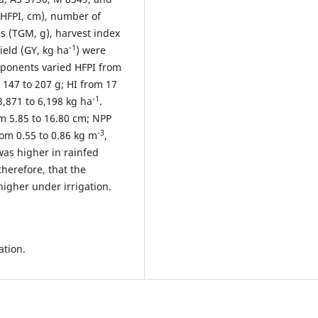
 (HFPI, cm), number of
s (TGM, g), harvest index
-1
yield (GY, kg ha
) were
mponents varied HFPI from
 147 to 207 g; HI from 17
-1
3,871 to 6,198 kg ha
.
om 5.85 to 16.80 cm; NPP
-3
rom 0.55 to 0.86 kg m
,
was higher in rainfed
therefore, that the
higher under irrigation.
gation.