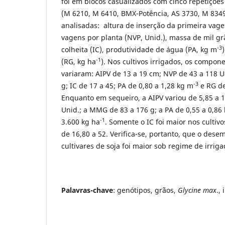
foi em blocos casualizados com cinco repetições 
(M 6210, M 6410, BMX-Potência, AS 3730, M 834
analisadas: altura de inserção da primeira vag
vagens por planta (NVP, Unid.), massa de mil gr
-3
colheita (IC), produtividade de água (PA, kg m
-1
(RG, kg ha
). Nos cultivos irrigados, os compo
variaram: AIPV de 13 a 19 cm; NVP de 43 a 118 
-3
g; IC de 17 a 45; PA de 0,80 a 1,28 kg m
e RG de
Enquanto em sequeiro, a AIPV variou de 5,85 a 1
Unid.; a MMG de 83 a 176 g; a PA de 0,55 a 0,86
-1
3.600 kg ha
. Somente o IC foi maior nos cultiv
de 16,80 a 52. Verifica-se, portanto, que o des
cultivares de soja foi maior sob regime de irriga
Palavras-chave
: genótipos, grãos,
Glycine max
.,