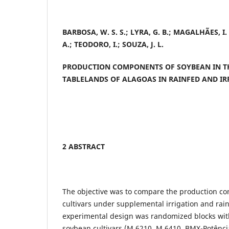
BARBOSA, W. S. S.; LYRA, G. B.;
MAGALHÃES, I. 
A.; TEODORO, I.; SOUZA, J. L.
PRODUCTION COMPONENTS OF SOYBEAN IN T
TABLELANDS OF ALAGOAS IN RAINFED AND IR
2 ABSTRACT
The objective was to compare the production c
cultivars under supplemental irrigation and rai
experimental design was randomized blocks with 
soybean cultivars (M 6210, M 6410, BMX-Potênci