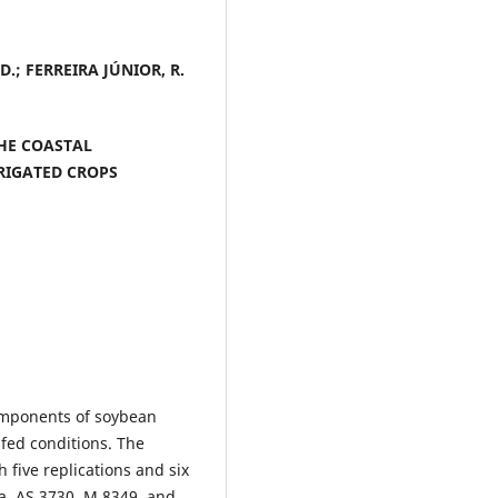
D.; FERREIRA JÚNIOR, R.
HE COASTAL
RIGATED CROPS
omponents of soybean
nfed conditions. The
five replications and six
a, AS 3730, M 8349, and