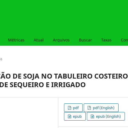
Métricas
Atual
Arquivos
Buscar
Taxas
Con
os
O DE SOJA NO TABULEIRO COSTEIRO
DE SEQUEIRO E IRRIGADO
pdf
pdf (English)
epub
epub (English)