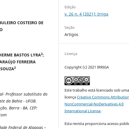
Edição
v. 26 n. 4 (2021): Irriga
ULEIRO COSTEIRO DE
Seção
DO
Artigos
Licença
2
LHERME BASTOS LYRA
;
 ARAÚJO FERREIRA
Copyright (c) 2021 IRRIGA
2
 SOUZA
Este trabalho está licenciado sob um
- Professor substituto do
licença
Creative Commons Attribution
ste da Bahia - UFOB.
NonCommercial-NoDerivatives 4.0
ão, Barra - BA, CEP:
International License
.
.com
Esta revista proporciona acesso públi
ade Federal de Alagoas –