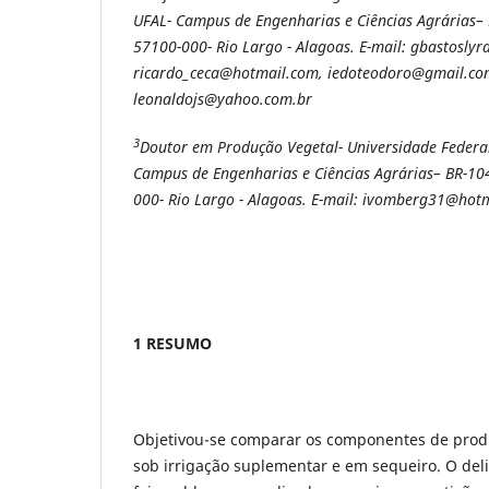
UFAL- Campus de Engenharias e Ciências Agrárias–
57100-000-
Rio Largo - Alagoas. E-mail: gbastosly
ricardo_ceca@hotmail.com, iedoteodoro@gmail.co
leonaldojs@yahoo.com.br
3
Doutor em Produção Vegetal- Universidade Federa
Campus de Engenharias e Ciências Agrárias–
BR-104
000-
Rio Largo - Alagoas. E-mail: ivomberg31@hot
1 RESUMO
Objetivou-se comparar os componentes de produ
sob irrigação suplementar e em sequeiro. O de