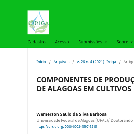
Cadastro
Acesso
Submissões
Sobre
Início
/
Arquivos
/
v. 26 n. 4 (2021): Irriga
/
Artig
COMPONENTES DE PRODUÇÃ
DE ALAGOAS EM CULTIVOS 
Wemerson Saulo da Silva Barbosa
Universidade Federal de Alagoas (UFAL)/ Doutorando
https://orcid.org/0000-0002-4597-3215