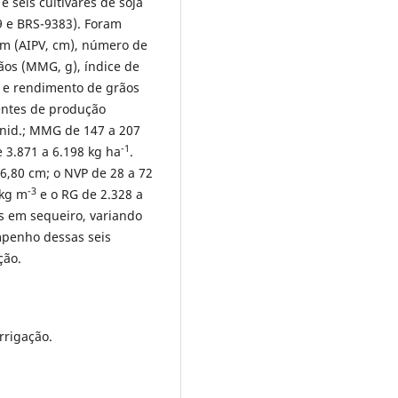
e seis cultivares de soja
9 e BRS-9383). Foram
em (AIPV, cm), número de
ãos (MMG, g), índice de
) e rendimento de grãos
nentes de produção
Unid.; MMG de 147 a 207
-1
 3.871 a 6.198 kg ha
.
6,80 cm; o NVP de 28 a 72
-3
 kg m
e o RG de 2.328 a
os em sequeiro, variando
empenho dessas seis
ção.
 irrigação.