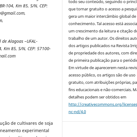
todo seu conteúdo, seguindo o princí
BR-104, Km 85, S/N,
CEP:
que tornar gratuito o acesso a pesqui
ra@gmail.com,
gera um maior intercâmbio global de
m,
conhecimento. Tal acesso está associ
um crescimento da leitura e citação d
trabalho de um autor. Os direitos aut
l de Alagoas –UFAL-
dos artigos publicados na Revista Irri
, Km 85, S/N,
CEP: 57100-
de propriedade dos autores, com dire
mail.com
de primeira publicação para o periódi
Em virtude de aparecerem nesta revis
acesso público, os artigos são de uso
gratuito, com atribuições próprias, p
fins educacionais e não-comerciais. M
detalhes podem ser obtidos em
http://creativecommons.org/license
nc-nd/4.0
ção de cultivares de soja
lineamento experimental