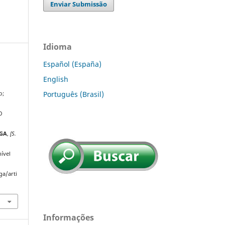
Enviar Submissão
Idioma
Español (España)
English
Português (Brasil)
o;
.
O
IGA
,
[S.
ível
ga/arti
Informações