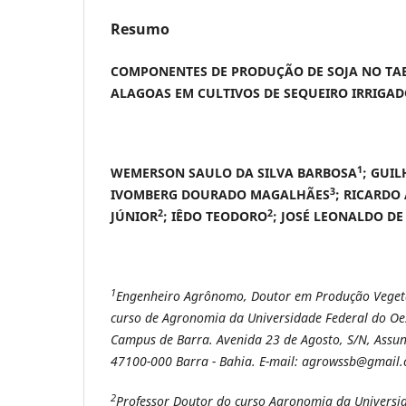
Resumo
COMPONENTES DE PRODUÇÃO DE SOJA NO TAB
ALAGOAS EM CULTIVOS DE SEQUEIRO IRRIGA
1
WEMERSON SAULO DA SILVA BARBOSA
; GUI
3
IVOMBERG DOURADO MAGALHÃES
; RICARDO
2
2
JÚNIOR
; IÊDO TEODORO
; JOSÉ LEONALDO DE
1
Engenheiro Agrônomo, Doutor em Produção Vegetal
curso de Agronomia da Universidade Federal do Oe
Campus de Barra. Avenida 23 de Agosto, S/N, Assunç
47100-000 Barra - Bahia. E-mail: agrowssb@gmail
2
Professor Doutor do curso Agronomia da Universid