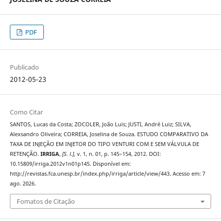
PDF
Publicado
2012-05-23
Como Citar
SANTOS, Lucas da Costa; ZOCOLER, João Luis; JUSTI, André Luiz; SILVA,
Alexsandro Oliveira; CORREIA, Joselina de Souza. ESTUDO COMPARATIVO DA
TAXA DE INJEÇÃO EM INJETOR DO TIPO VENTURI COM E SEM VÁLVULA DE
RETENÇÃO.
IRRIGA
,
[S. l.]
, v. 1, n. 01, p. 145–154, 2012. DOI:
10.15809/irriga.2012v1n01p145. Disponível em:
http://revistas.fca.unesp.br/index.php/irriga/article/view/443. Acesso em: 7
ago. 2026.
Fomatos de Citação