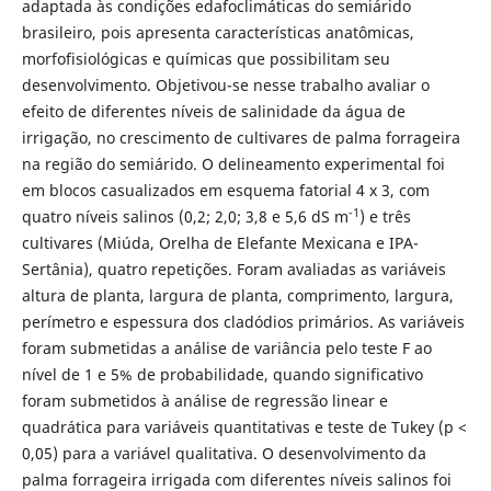
adaptada às condições edafoclimáticas do semiárido
brasileiro, pois apresenta características anatômicas,
morfofisiológicas e químicas que possibilitam seu
desenvolvimento. Objetivou-se nesse trabalho avaliar o
efeito de diferentes níveis de salinidade da água de
irrigação, no crescimento de cultivares de palma forrageira
na região do semiárido. O delineamento experimental foi
em blocos casualizados em esquema fatorial 4 x 3, com
-1
quatro níveis salinos (0,2; 2,0; 3,8 e 5,6 dS m
) e três
cultivares (Miúda, Orelha de Elefante Mexicana e IPA-
Sertânia), quatro repetições. Foram avaliadas as variáveis
altura de planta, largura de planta, comprimento, largura,
perímetro e espessura dos cladódios primários. As variáveis
foram submetidas a análise de variância pelo teste F ao
nível de 1 e 5% de probabilidade, quando significativo
foram submetidos à análise de regressão linear e
quadrática para variáveis quantitativas e teste de Tukey (p <
0,05) para a variável qualitativa. O desenvolvimento da
palma forrageira irrigada com diferentes níveis salinos foi