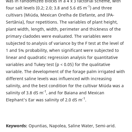
was in randomized blocks in a 4 x 3 factorial scheme, with
-1
four salt levels (0.2; 2.0; 3.8 and 5.6 dS m
) and three
cultivars (Miúda, Mexican Orelha de Elefante, and IPA-
Sertânia), four repetitions. The variables of plant height,
plant width, length, width, perimeter and thickness of the
primary cladodes were evaluated. The variables were
subjected to analysis of variance by the F test at the level of
1 and 5% probability, when significant were subjected to
linear and quadratic regression analysis for quantitative
variables and Tukey test (p < 0.05) for the qualitative
variable. The development of the forage palm irrigated with
different saline levels was influenced with increasing
salinity, and the best condition for the cultivar Miúda was a
-1
salinity of 3.8 dS m
, and for Baiana and Mexican
-1
Elephant's Ear was salinity of 2.0 dS m
.
Keywords:
Opuntias, Napolea, Saline Water, Semi-arid.