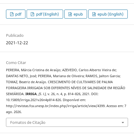
pdf
pdf (English)
epub
epub (English)
Publicado
2021-12-22
Como Citar
PEREIRA, Márcia Cristina de Araújo; AZEVEDO, Carlos Alberto Vieira de;
DANTAS NETO, José; PEREIRA, Mariana de Oliveira; RAMOS, Jailton Garcia;
TOMAZ, Beatriz de Araújo. CRESCIMENTO DE CULTIVARES DE PALMA
FORRAGEIRA IRRIGADA SOB DIFERENTES NÍVEIS DE SALINIDADE EM REGIÃO
SEMIÁRIDA.
IRRIGA
,
[S. l.]
, v. 26, n. 4, p. 814–826, 2021. DOI:
10.15809/irriga.2021v26n4p814-826. Disponível em:
http://revistas.fca.unesp.br/index.php/irriga/article/view/4399. Acesso em: 7
ago. 2026.
Fomatos de Citação