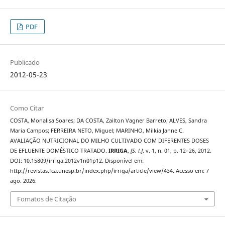
PDF
Publicado
2012-05-23
Como Citar
COSTA, Monalisa Soares; DA COSTA, Zailton Vagner Barreto; ALVES, Sandra
Maria Campos; FERREIRA NETO, Miguel; MARINHO, Milkia Janne C.
AVALIAÇÃO NUTRICIONAL DO MILHO CULTIVADO COM DIFERENTES DOSES
DE EFLUENTE DOMÉSTICO TRATADO.
IRRIGA
,
[S. l.]
, v. 1, n. 01, p. 12–26, 2012.
DOI: 10.15809/irriga.2012v1n01p12. Disponível em:
http://revistas.fca.unesp.br/index.php/irriga/article/view/434. Acesso em: 7
ago. 2026.
Fomatos de Citação