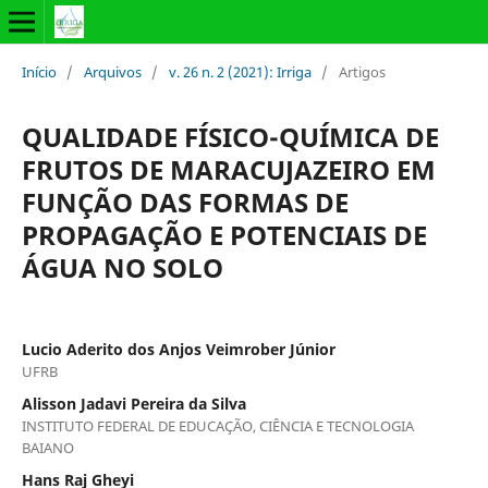
Início
/
Arquivos
/
v. 26 n. 2 (2021): Irriga
/
Artigos
QUALIDADE FÍSICO-QUÍMICA DE
FRUTOS DE MARACUJAZEIRO EM
FUNÇÃO DAS FORMAS DE
PROPAGAÇÃO E POTENCIAIS DE
ÁGUA NO SOLO
Lucio Aderito dos Anjos Veimrober Júnior
UFRB
Alisson Jadavi Pereira da Silva
INSTITUTO FEDERAL DE EDUCAÇÃO, CIÊNCIA E TECNOLOGIA
BAIANO
Hans Raj Gheyi