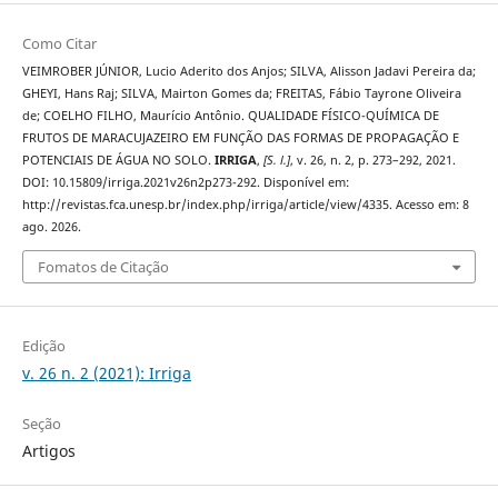
Como Citar
VEIMROBER JÚNIOR, Lucio Aderito dos Anjos; SILVA, Alisson Jadavi Pereira da;
GHEYI, Hans Raj; SILVA, Mairton Gomes da; FREITAS, Fábio Tayrone Oliveira
de; COELHO FILHO, Maurício Antônio. QUALIDADE FÍSICO-QUÍMICA DE
FRUTOS DE MARACUJAZEIRO EM FUNÇÃO DAS FORMAS DE PROPAGAÇÃO E
POTENCIAIS DE ÁGUA NO SOLO.
IRRIGA
,
[S. l.]
, v. 26, n. 2, p. 273–292, 2021.
DOI: 10.15809/irriga.2021v26n2p273-292. Disponível em:
http://revistas.fca.unesp.br/index.php/irriga/article/view/4335. Acesso em: 8
ago. 2026.
Fomatos de Citação
Edição
v. 26 n. 2 (2021): Irriga
Seção
Artigos