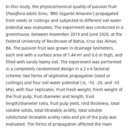
In this study, the physicochemical quality of passion fruit
(
Passiflora edulis
Sims, ‘BRS Gigante Amarelo’) propagated
from seeds or cuttings and subjected to different soil water
potential was evaluated. The experiment was conducted in a
greenhouse, between November 2019 and June 2020, at the
Federal University of Recôncavo of Bahia, Cruz das Almas,
BA. The passion fruit was grown in drainage lysimeters,
each one with a surface area of 1.44 m² and 0.6 m high, and
filled with sandy loamy soil. The experiment was performed
in a completely randomized design in a 2 x 4 factorial
scheme: two forms of vegetative propagation (seed or
cuttings) and four soil water potential (-6, -10, -20, and -33
kPa), with four replicates. Fruit fresh weight, fresh weight of
the fruit pulp, fruit diameter and length, fruit
length/diameter ratio, fruit pulp yield, rind thickness, total
soluble solids, total titratable acidity, total soluble
solids/total titratable acidity ratio and pH of the pulp was
evaluated. The forms of propagation affected the main