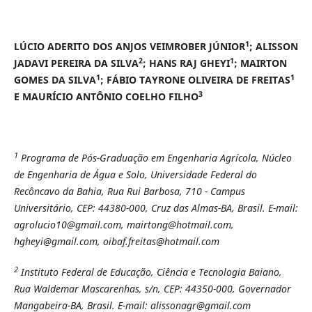
1
LÚCIO ADERITO DOS ANJOS VEIMROBER JÚNIOR
; ALISSON
2
1
JADAVI PEREIRA DA SILVA
; HANS RAJ GHEYI
; MAIRTON
1
1
GOMES DA SILVA
; FÁBIO TAYRONE OLIVEIRA DE FREITAS
3
E MAURÍCIO ANTÔNIO COELHO FILHO
1
Programa de Pós-Graduação em Engenharia Agrícola, Núcleo
de Engenharia de Água e Solo, Universidade Federal do
Recôncavo da Bahia
,
Rua Rui Barbosa, 710 - Campus
Universitário, CEP: 44380-000, Cruz das Almas-BA, Brasil
. E-mail:
agrolucio10@gmail.com,
mairtong@hotmail.com,
hgheyi@gmail.com,
oibaf.freitas@hotmail.com
2
Instituto Federal de Educação, Ciência e Tecnologia Baiano,
Rua Waldemar Mascarenhas, s/n, CEP: 44350-000, Governador
Mangabeira-BA, Brasil.
E-mail:
alissonagr@gmail.com