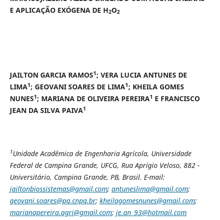
E APLICAÇÃO EXÓGENA DE H
O
2
2
1
JAILTON GARCIA RAMOS
; VERA LUCIA ANTUNES DE
1
1
LIMA
; GEOVANI SOARES DE LIMA
; KHEILA GOMES
1
1
NUNES
; MARIANA DE OLIVEIRA PEREIRA
E FRANCISCO
1
JEAN DA SILVA PAIVA
1
Unidade Acadêmica de Engenharia Agrícola, Universidade
Federal de Campina Grande, UFCG, Rua Aprígio Veloso, 882 -
Universitário, Campina Grande, PB, Brasil. E-mail:
jailtonbiossistemas@gmail.com
;
antuneslima@gmail.com
;
geovani.soares@pq.cnpq.br
;
kheilagomesnunes@gmail.com
;
marianapereira.agri@gmail.com
;
je.an_93@hotmail.com