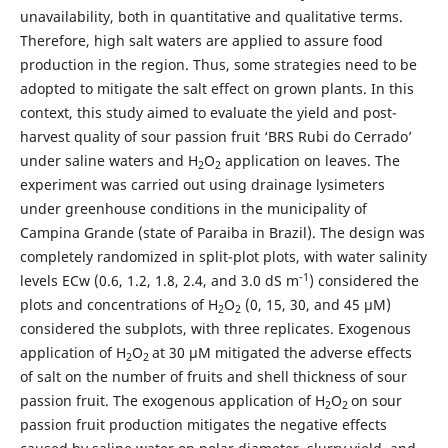
unavailability, both in quantitative and qualitative terms.
Therefore, high salt waters are applied to assure food
production in the region. Thus, some strategies need to be
adopted to mitigate the salt effect on grown plants. In this
context, this study aimed to evaluate the yield and post-
harvest quality of sour passion fruit ‘BRS Rubi do Cerrado’
under saline waters and H
O
application on leaves. The
2
2
experiment was carried out using drainage lysimeters
under greenhouse conditions in the municipality of
Campina Grande (state of Paraiba in Brazil). The design was
completely randomized in split-plot plots, with water salinity
-1
levels ECw (0.6, 1.2, 1.8, 2.4, and 3.0 dS m
) considered the
plots and concentrations of H
O
(0, 15, 30, and 45 μM)
2
2
considered the subplots, with three replicates. Exogenous
application of H
O
at 30 µM mitigated the adverse effects
2
2
of salt on the number of fruits and shell thickness of sour
passion fruit. The exogenous application of H
O
on sour
2
2
passion fruit production mitigates the negative effects