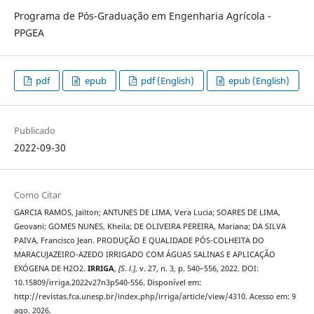
Programa de Pós-Graduação em Engenharia Agrícola -
PPGEA
pdf
epub
pdf (English)
epub (English)
Publicado
2022-09-30
Como Citar
GARCIA RAMOS, Jailton; ANTUNES DE LIMA, Vera Lucia; SOARES DE LIMA,
Geovani; GOMES NUNES, Kheila; DE OLIVEIRA PEREIRA, Mariana; DA SILVA
PAIVA, Francisco Jean. PRODUÇÃO E QUALIDADE PÓS-COLHEITA DO
MARACUJAZEIRO-AZEDO IRRIGADO COM ÁGUAS SALINAS E APLICAÇÃO
EXÓGENA DE H2O2.
IRRIGA
,
[S. l.]
, v. 27, n. 3, p. 540–556, 2022. DOI:
10.15809/irriga.2022v27n3p540-556. Disponível em:
http://revistas.fca.unesp.br/index.php/irriga/article/view/4310. Acesso em: 9
ago. 2026.