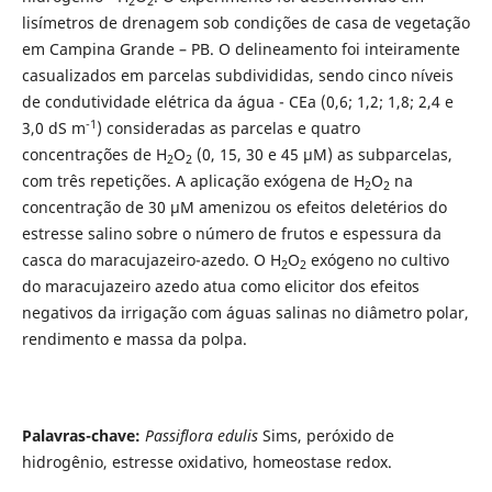
2
2
lisímetros de drenagem sob condições de casa de vegetação
em Campina Grande – PB. O delineamento foi inteiramente
casualizados em parcelas subdivididas, sendo cinco níveis
de condutividade elétrica da água - CEa (0,6; 1,2; 1,8; 2,4 e
-1
3,0 dS m
) consideradas as parcelas e quatro
concentrações de H
O
(0, 15, 30 e 45 µM) as subparcelas,
2
2
com três repetições. A aplicação exógena de H
O
na
2
2
concentração de 30 µM amenizou os efeitos deletérios do
estresse salino sobre o número de frutos e espessura da
casca do maracujazeiro-azedo. O H
O
exógeno no cultivo
2
2
do maracujazeiro azedo atua como elicitor dos efeitos
negativos da irrigação com águas salinas no diâmetro polar,
rendimento e massa da polpa.
Palavras-chave:
Passiflora edulis
Sims, peróxido de
hidrogênio, estresse oxidativo, homeostase redox.