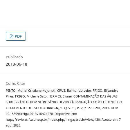
PDF
Publicado
2013-06-18
Como Citar
PINTO, Muriel Cristiane Kojunski; CRUZ, Raimundo Leite; FRIGO, Elisandro
Pires; FRIGO, Michelle Sato; HERMES, Eliane. CONTAMINAÇÃO DAS ÁGUAS
SUBTERRÂNEAS POR NITROGÊNIO DEVIDO À IRRIGAÇÃO COM EFLUENTE DO
TRATAMENTO DE ESGOTO.
IRRIGA
,
[S. l.]
, v. 18, n. 2, p. 270–281, 2013. DOI:
10.15809/irriga.2013v18n2p270. Disponível em:
http://revistas.fca.unesp.br/index.php/irriga/article/view/430. Acesso em: 7
ago. 2026.