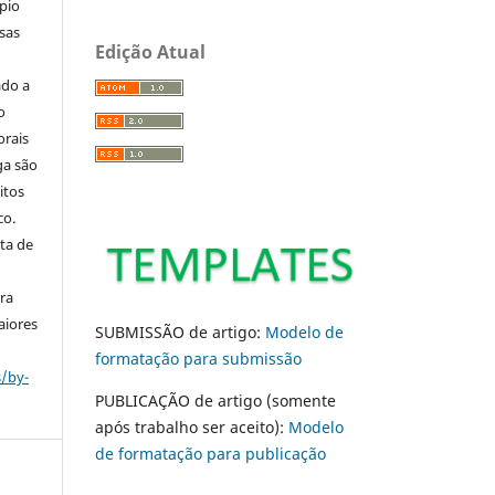
pio
sas
Edição Atual
ado a
o
orais
ga são
itos
co.
ta de
ara
aiores
SUBMISSÃO de artigo:
Modelo de
formatação para submissão
s/by-
PUBLICAÇÃO de artigo (somente
após trabalho ser aceito):
Modelo
de formatação para publicação