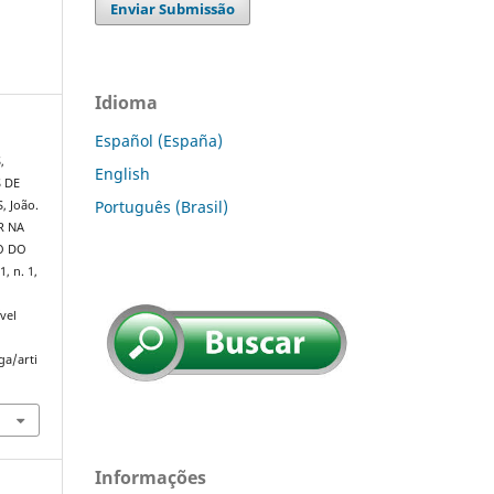
Enviar Submissão
Idioma
Español (España)
,
English
S DE
Português (Brasil)
, João.
R NA
O DO
 1, n. 1,
vel
ga/arti
Informações