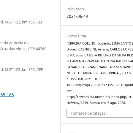
Publicado
2021-06-14
d. MGT 122, km 155, CEP:
Como Citar
ria Agrícola da
FERREIRA COELHO, Eugênio; LIMA SANTOS
Cruz das Almas, CEP 44380-
Dionei; CASTRICINI, Ariane; CARLOS LOPE
LIMA, José; BATISTA RIBEIRO DA SILVA REIS
SECAMENTO PARCIAL DA ZONA RADICULA
BANANEIRA ‘GRAND NAINE’ NO SEMIÁRID
d. MGT 122, km 155, CEP:
NORTE DE MINAS GERAIS.
IRRIGA
,
[S. l.]
, v.
p. 155–168, 2021. DOI:
10.15809/irriga.2021v1n1p155-168. Disponí
em:
155-168
http://revistas.fca.unesp.br/index.php/irri
cle/view/4239. Acesso em: 6 ago. 2026.
Fomatos de Citação