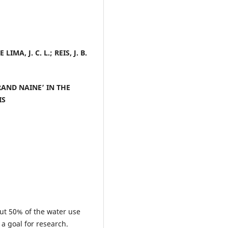
LIMA, J. C. L.; REIS, J. B.
AND NAINE’ IN THE
IS
out 50% of the water use
 a goal for research.