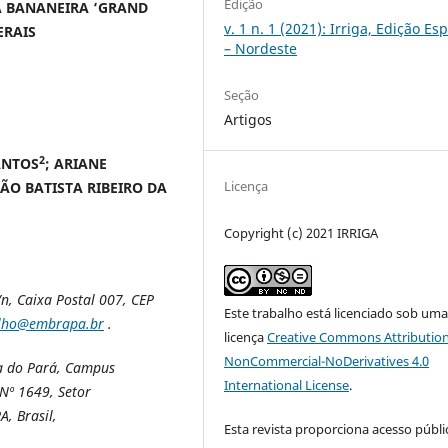
Edição
A BANANEIRA ‘GRAND
v. 1 n. 1 (2021): Irriga, Edição Esp
ERAIS
– Nordeste
Seção
Artigos
2
ANTOS
; ARIANE
Licença
OÃO BATISTA RIBEIRO DA
Copyright (c) 2021 IRRIGA
n, Caixa Postal 007, CEP
Este trabalho está licenciado sob um
elho@embrapa.br
.
licença
Creative Commons Attribution
NonCommercial-NoDerivatives 4.0
ia do Pará, Campus
International License
.
Nº 1649, Setor
, Brasil,
Esta revista proporciona acesso públi