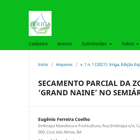
Cadastro
Acesso
Submissões
Sobre
Início
/
Arquivos
/
v. 1 n. 1 (2021): Irriga, Edição E
SECAMENTO PARCIAL DA 
‘GRAND NAINE’ NO SEMIÁ
Eugênio Ferreira Coelho
Embrapa Mandioca e Fruticultura, Rua Embrapa s/n, Ca
000, Cruz das Almas, BA