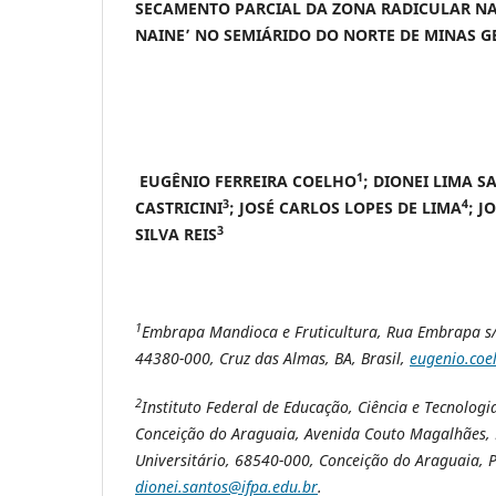
SECAMENTO PARCIAL DA ZONA RADICULAR N
NAINE’ NO SEMIÁRIDO DO NORTE DE MINAS G
1
EUGÊNIO FERREIRA COELHO
; DIONEI LIMA S
3
4
CASTRICINI
; JOSÉ CARLOS LOPES DE LIMA
; J
3
SILVA REIS
1
Embrapa Mandioca e Fruticultura, Rua Embrapa s/
44380-000, Cruz das Almas, BA, Brasil,
eugenio.co
2
Instituto Federal de Educação, Ciência e Tecnolog
Conceição do Araguaia, Avenida Couto Magalhães, 
Universitário, 68540-000, Conceição do Araguaia, PA
dionei.santos@ifpa.edu.br
.