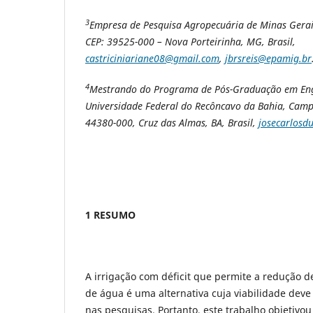
3
Empresa de Pesquisa Agropecuária de Minas Gerai
CEP: 39525-000 – Nova Porteirinha, MG, Brasil,
castriciniariane08@gmail.com
,
jbrsreis@epamig.br
4
Mestrando do Programa de Pós-Graduação em Eng
Universidade Federal do Recôncavo da Bahia, Camp
44380-000, Cruz das Almas, BA, Brasil,
josecarlos
1 RESUMO
A irrigação com déficit que permite a redução 
de água é uma alternativa cuja viabilidade dev
nas pesquisas. Portanto, este trabalho objetivou 