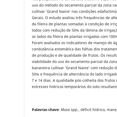
uso do método do secamento parcial da zona ra
cultivar ‘Grand Naine’ nas condições edafoclimá
Gerais. O estudo avaliou três frequências de alt
da fileira de plantas somadas à condição de irr
todos com redução de 50% da lâmina de irrigaç
os lados da fileira de plantas irrigados com 100
Foram avaliados os indicadores de manejo de ág
condutância estomática das folhas dos tratamen
de produção e de qualidade de frutos. Os resul
viabilidade do uso do secamento parcial da zona
bananeira cultivar ‘Grand Naine’ com redução d
50% e frequência de alternância do lado irrigado
7 e 14 dias. A qualidade pós-colheita dos frutos 
estresses hídricos temporários do solo resultan
Palavras-chave
:
Musa
spp
.
, déficit hídrico, mane