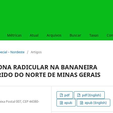
Métricas
Atual
Arquivos
Buscar
Taxas
Con
special – Nordeste
/
Artigos
ZONA RADICULAR NA BANANEIRA
RIDO DO NORTE DE MINAS GERAIS
pdf
pdf (English)
ixa Postal 007, CEP 44380-
epub
epub (English)