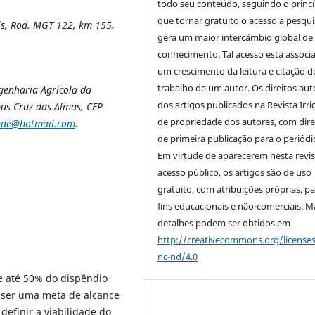
todo seu conteúdo, seguindo o princí
que tornar gratuito o acesso a pesqui
s, Rod. MGT 122, km 155,
gera um maior intercâmbio global de
conhecimento. Tal acesso está associ
.
um crescimento da leitura e citação d
trabalho de um autor. Os direitos aut
enharia Agrícola da
dos artigos publicados na Revista Irri
us Cruz das Almas, CEP
de propriedade dos autores, com dire
dude@hotmail.com
.
de primeira publicação para o periódi
Em virtude de aparecerem nesta revis
acesso público, os artigos são de uso
gratuito, com atribuições próprias, p
fins educacionais e não-comerciais. M
detalhes podem ser obtidos em
http://creativecommons.org/license
nc-nd/4.0
de até 50% do dispêndio
e ser uma meta de alcance
definir a viabilidade do