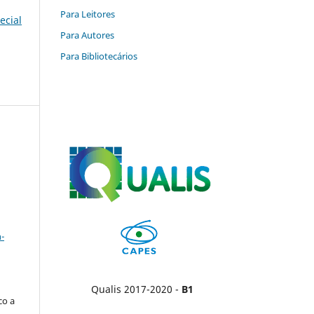
Para Leitores
ecial
Para Autores
Para Bibliotecários
a
-
Qualis 2017-2020 -
B1
co a