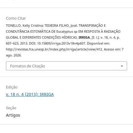
Como Citar
TONELLO, Kelly Cristina; TEIXEIRA FILHO, José. TRANSPIRAÇÃO E
CONDUTÂNCIA ESTOMÁTICA DE Eucalyptus sp EM RESPOSTA À RADIAÇÃO
GLOBAL E DIFERENTES CONDIÇÕES HÍDRICAS.
IRRIGA
,
[S. l.]
, v. 18, n. 4, p.
607–623, 2013. DOI: 10.15809/irriga.2013v18n4p607. Disponível em:
http://revistas.fca.unesp.br/index.php/irriga/article/view/412. Acesso em: 7
ago. 2026.
Fomatos de Citação
Edição
v. 18 n. 4 (2013): IRRIGA
Seção
Artigos