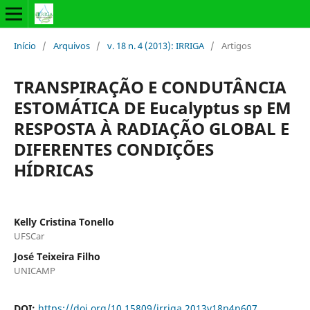
Início
/
Arquivos
/
v. 18 n. 4 (2013): IRRIGA
/
Artigos
TRANSPIRAÇÃO E CONDUTÂNCIA
ESTOMÁTICA DE Eucalyptus sp EM
RESPOSTA À RADIAÇÃO GLOBAL E
DIFERENTES CONDIÇÕES
HÍDRICAS
Kelly Cristina Tonello
UFSCar
José Teixeira Filho
UNICAMP
DOI:
https://doi.org/10.15809/irriga.2013v18n4p607