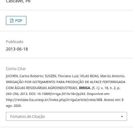
Cascavel, PR
PDF
Publicado
2013-06-18
Como Citar
JUCHEN, Carlos Roberto; SUSZEK, Floriano Luiz; VILAS BOAS, Marcio Antonio.
IRRIGAÇÃO POR GOTEJAMENTO PARA PRODUÇÃO DE ALFACE FERTIRRIGADA
COM ÁGUAS RESIDUÁRIAS AGROINDUSTRIAIS.
IRRIGA
,
[S. l.]
, v. 18, n. 2, p.
243–256, 2013. DOI: 10.15809/irriga.2013v18n2p243. Disponível em:
http://revistas.fca.unesp.br/index.php/irriga/article/view/408. Acesso em: 8
ago. 2026.
Fomatos de Citação