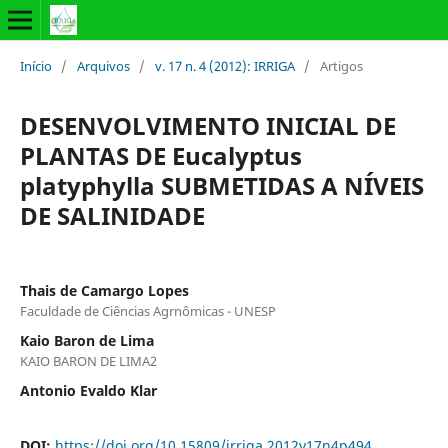
Início
/
Arquivos
/
v. 17 n. 4 (2012): IRRIGA
/
Artigos
DESENVOLVIMENTO INICIAL DE
PLANTAS DE Eucalyptus
platyphylla SUBMETIDAS A NÍVEIS
DE SALINIDADE
Thais de Camargo Lopes
Faculdade de Ciências Agrnômicas - UNESP
Kaio Baron de Lima
KAIO BARON DE LIMA2
Antonio Evaldo Klar
DOI:
https://doi.org/10.15809/irriga.2012v17n4p494