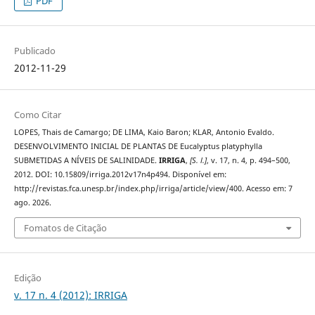
PDF
Publicado
2012-11-29
Como Citar
LOPES, Thais de Camargo; DE LIMA, Kaio Baron; KLAR, Antonio Evaldo.
DESENVOLVIMENTO INICIAL DE PLANTAS DE Eucalyptus platyphylla
SUBMETIDAS A NÍVEIS DE SALINIDADE.
IRRIGA
,
[S. l.]
, v. 17, n. 4, p. 494–500,
2012. DOI: 10.15809/irriga.2012v17n4p494. Disponível em:
http://revistas.fca.unesp.br/index.php/irriga/article/view/400. Acesso em: 7
ago. 2026.
Fomatos de Citação
Edição
v. 17 n. 4 (2012): IRRIGA