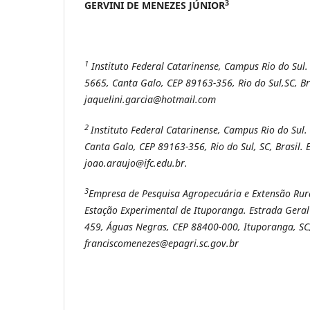
3
GERVINI DE MENEZES JÚNIOR
1
Instituto Federal Catarinense, Campus Rio do Sul.
5665, Canta Galo, CEP 89163-356, Rio do Sul,SC, Bra
jaquelini.garcia@hotmail.com
2
Instituto Federal Catarinense, Campus Rio do Sul.
Canta Galo, CEP 89163-356, Rio do Sul, SC, Brasil. E
joao.araujo@ifc.edu.br.
3
Empresa de Pesquisa Agropecuária e Extensão Rura
Estação Experimental de Ituporanga. Estrada Gera
459, Águas Negras, CEP 88400-000, Ituporanga, SC, 
franciscomenezes@epagri.sc.gov.br