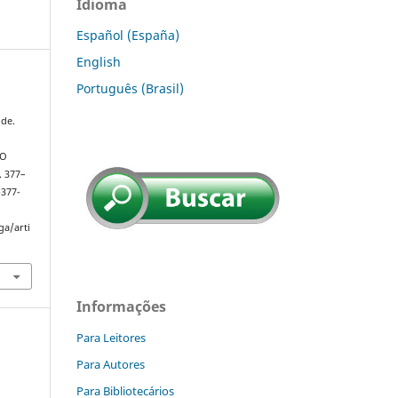
Idioma
Español (España)
English
Português (Brasil)
 de.
TO
p. 377–
p377-
ga/arti
Informações
Para Leitores
Para Autores
Para Bibliotecários