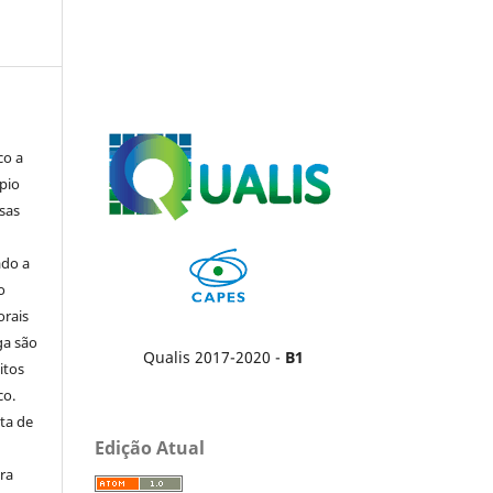
co a
pio
sas
ado a
o
orais
ga são
Qualis 2017-2020 -
B1
itos
co.
ta de
Edição Atual
ara