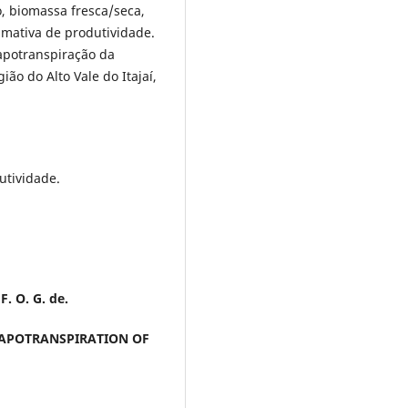
 biomassa fresca/seca,
imativa de produtividade.
apotranspiração da
ião do Alto Vale do Itajaí,
dutividade.
. O. G. de.
VAPOTRANSPIRATION OF