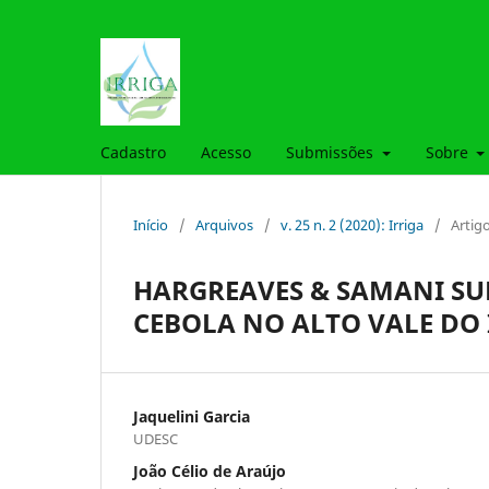
Cadastro
Acesso
Submissões
Sobre
Início
/
Arquivos
/
v. 25 n. 2 (2020): Irriga
/
Artig
HARGREAVES & SAMANI SU
CEBOLA NO ALTO VALE DO 
Jaquelini Garcia
UDESC
João Célio de Araújo