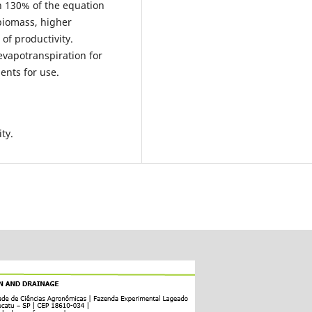
n 130% of the equation
biomass, higher
of productivity.
evapotranspiration for
ents for use.
ity.