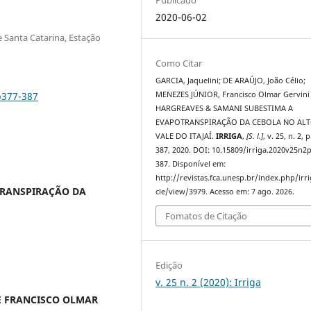
2020-06-02
 Santa Catarina, Estação
Como Citar
GARCIA, Jaquelini; DE ARAÚJO, João Célio;
p377-387
MENEZES JÚNIOR, Francisco Olmar Gervini
HARGREAVES & SAMANI SUBESTIMA A
EVAPOTRANSPIRAÇÃO DA CEBOLA NO AL
VALE DO ITAJAÍ.
IRRIGA
,
[S. l.]
, v. 25, n. 2, 
387, 2020. DOI: 10.15809/irriga.2020v25n2
387. Disponível em:
http://revistas.fca.unesp.br/index.php/irri
TRANSPIRAÇÃO DA
cle/view/3979. Acesso em: 7 ago. 2026.
Fomatos de Citação
Edição
v. 25 n. 2 (2020): Irriga
 FRANCISCO OLMAR