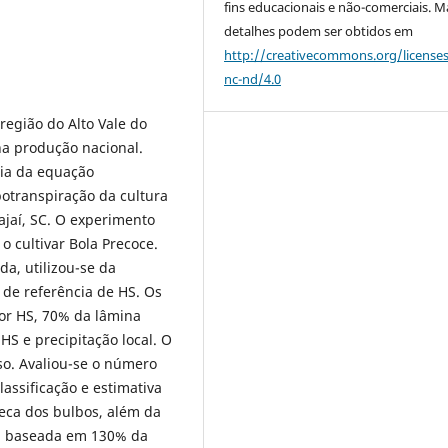
fins educacionais e não-comerciais. M
detalhes podem ser obtidos em
http://creativecommons.org/license
nc-nd/4.0
região do Alto Vale do
na produção nacional.
ncia da equação
otranspiração da cultura
ajaí, SC. O experimento
o cultivar Bola Precoce.
da, utilizou-se da
de referência de HS. Os
or HS, 70% da lâmina
HS e precipitação local. O
so. Avaliou-se o número
assificação e estimativa
eca dos bulbos, além da
ua baseada em 130% da