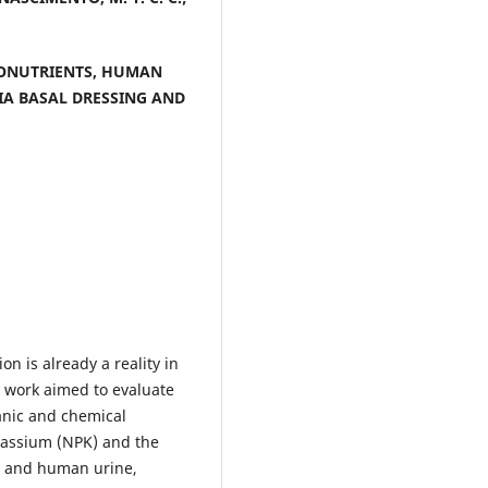
RONUTRIENTS, HUMAN
IA BASAL DRESSING AND
on is already a reality in
is work aimed to evaluate
anic and chemical
otassium (NPK) and the
r and human urine,