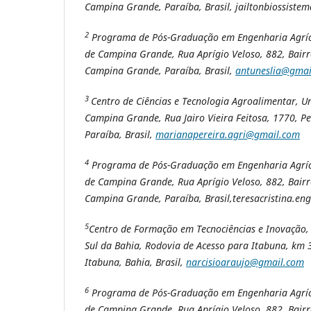
Campina Grande, Paraíba, Brasil, jailtonbiossist
2
Programa de Pós-Graduação em Engenharia Agríco
de Campina Grande, Rua Aprígio Veloso, 882, Bairr
Campina Grande, Paraíba, Brasil,
antuneslia@gmai
3
Centro de Ciências e Tecnologia Agroalimentar, U
Campina Grande, Rua Jairo Vieira Feitosa, 1770, P
Paraíba, Brasil,
marianapereira.agri@gmail.com
4
Programa de Pós-Graduação em Engenharia Agríco
de Campina Grande, Rua Aprígio Veloso, 882, Bairr
Campina Grande, Paraíba, Brasil,teresacristina.e
5
Centro de Formação em Tecnociências e Inovação,
Sul da Bahia, Rodovia de Acesso para Itabuna, km 
Itabuna, Bahia, Brasil,
narcisioaraujo@gmail.com
6
Programa de Pós-Graduação em Engenharia Agríco
de Campina Grande, Rua Aprígio Veloso, 882, Bairr