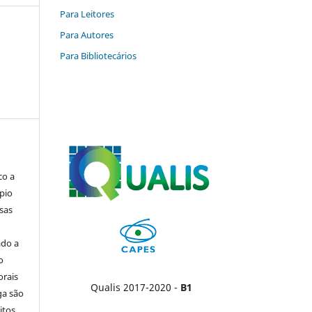
Para Leitores
Para Autores
Para Bibliotecários
co a
pio
sas
ado a
o
orais
Qualis 2017-2020 -
B1
ga são
itos