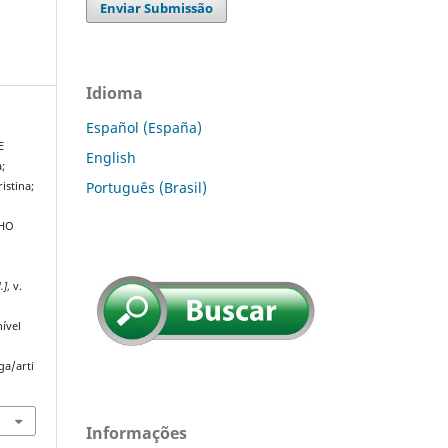
Enviar Submissão
Idioma
Español (España)
E
English
;
Português (Brasil)
stina;
LHO
A
l.]
, v.
ível
ga/arti
Informações