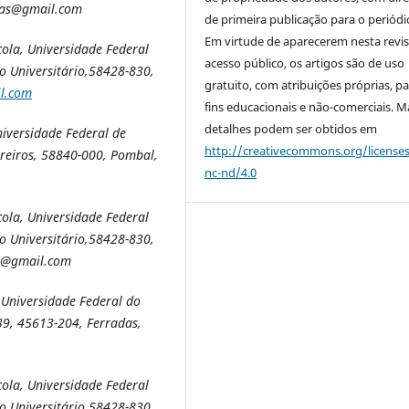
emas@gmail.com
de primeira publicação para o periódi
Em virtude de aparecerem nesta revis
la, Universidade Federal
acesso público, os artigos são de uso
o Universitário,58428-830,
gratuito, com atribuições próprias, p
l.com
fins educacionais e não-comerciais. M
detalhes podem ser obtidos em
niversidade Federal de
http://creativecommons.org/license
ereiros, 58840-000, Pombal,
nc-nd/4.0
la, Universidade Federal
o Universitário,58428-830,
ng@gmail.com
 Universidade Federal do
39, 45613-204, Ferradas,
la, Universidade Federal
o Universitário,58428-830,