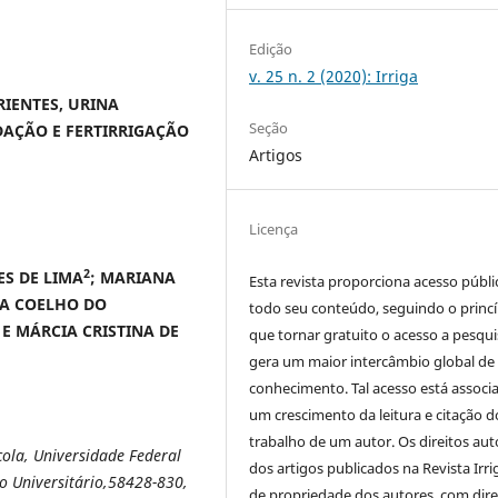
Edição
v. 25 n. 2 (2020): Irriga
IENTES, URINA
Seção
AÇÃO E FERTIRRIGAÇÃO
Artigos
Licença
2
ES DE LIMA
; MARIANA
Esta revista proporciona acesso públi
NA COELHO DO
todo seu conteúdo, seguindo o princí
E MÁRCIA CRISTINA DE
que tornar gratuito o acesso a pesqui
gera um maior intercâmbio global de
conhecimento. Tal acesso está associ
um crescimento da leitura e citação d
trabalho de um autor. Os direitos aut
la, Universidade Federal
dos artigos publicados na Revista Irri
o Universitário,58428-830,
de propriedade dos autores, com dire