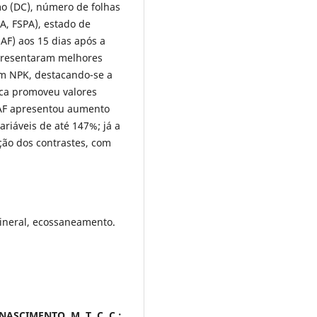
lmo (DC), número de folhas
PA, FSPA), estado de
(AF) aos 15 dias após a
apresentaram melhores
om NPK, destacando-se a
nica promoveu valores
l AF apresentou aumento
ariáveis de até 147%; já a
ção dos contrastes, com
ineral, ecossaneamento.
 NASCIMENTO, M. T. C. C.;