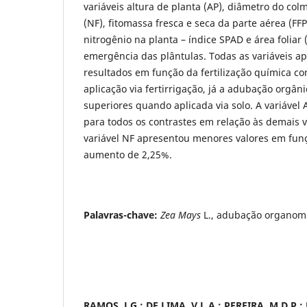
variáveis altura de planta (AP), diâmetro do co
(NF), fitomassa fresca e seca da parte aérea (FF
nitrogênio na planta – índice SPAD e área foliar 
emergência das plântulas. Todas as variáveis 
resultados em função da fertilização química c
aplicação via fertirrigação, já a adubação orgâ
superiores quando aplicada via solo. A variáve
para todos os contrastes em relação às demais v
variável NF apresentou menores valores em fun
aumento de 2,25%.
Palavras-chave:
Zea Mays
L., adubação organom
RAMOS, J.G.; DE LIMA, V.L.A.; PEREIRA, M.D.P.;