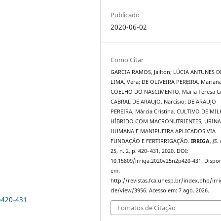
Publicado
2020-06-02
Como Citar
GARCIA RAMOS, Jailton; LÚCIA ANTUNES D
LIMA, Vera; DE OLIVEIRA PEREIRA, Mariana
COELHO DO NASCIMENTO, Maria Teresa Cri
CABRAL DE ARAUJO, Narcísio; DE ARAUJO
PEREIRA, Márcia Cristina. CULTIVO DE MI
HÍBRIDO COM MACRONUTRIENTES, URIN
HUMANA E MANIPUEIRA APLICADOS VIA
FUNDAÇÃO E FERTIRRIGAÇÃO.
IRRIGA
,
[S. 
25, n. 2, p. 420–431, 2020. DOI:
10.15809/irriga.2020v25n2p420-431. Dispon
em:
http://revistas.fca.unesp.br/index.php/irri
cle/view/3956. Acesso em: 7 ago. 2026.
p420-431
Fomatos de Citação