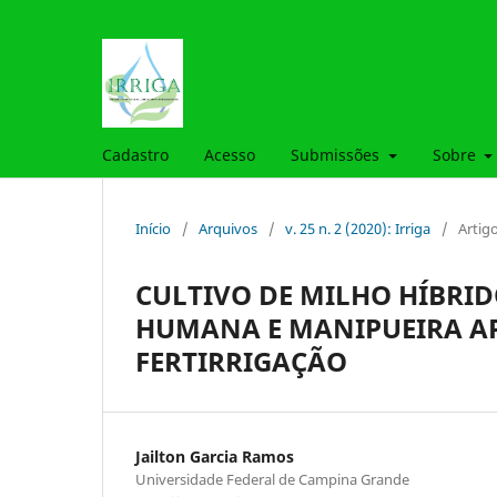
Cadastro
Acesso
Submissões
Sobre
Início
/
Arquivos
/
v. 25 n. 2 (2020): Irriga
/
Artig
CULTIVO DE MILHO HÍBRI
HUMANA E MANIPUEIRA AP
FERTIRRIGAÇÃO
Jailton Garcia Ramos
Universidade Federal de Campina Grande