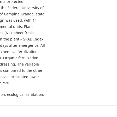
in a protected
the Federal University of
of Campina Grande, state
ign was used, with 14
mental units. Plant
s (NL), shoot fresh
in the plant – SPAD Index
 days after emergence. All
 chemical fertilization
. Organic fertilization
dressing. The variable
ts compared to the other
leaves presented lower
 2.25%.
ion, ecological sanitation.