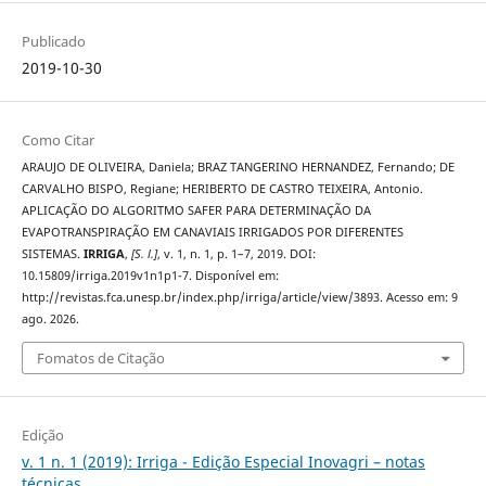
Publicado
2019-10-30
Como Citar
ARAUJO DE OLIVEIRA, Daniela; BRAZ TANGERINO HERNANDEZ, Fernando; DE
CARVALHO BISPO, Regiane; HERIBERTO DE CASTRO TEIXEIRA, Antonio.
APLICAÇÃO DO ALGORITMO SAFER PARA DETERMINAÇÃO DA
EVAPOTRANSPIRAÇÃO EM CANAVIAIS IRRIGADOS POR DIFERENTES
SISTEMAS.
IRRIGA
,
[S. l.]
, v. 1, n. 1, p. 1–7, 2019. DOI:
10.15809/irriga.2019v1n1p1-7. Disponível em:
http://revistas.fca.unesp.br/index.php/irriga/article/view/3893. Acesso em: 9
ago. 2026.
Fomatos de Citação
Edição
v. 1 n. 1 (2019): Irriga - Edição Especial Inovagri – notas
técnicas