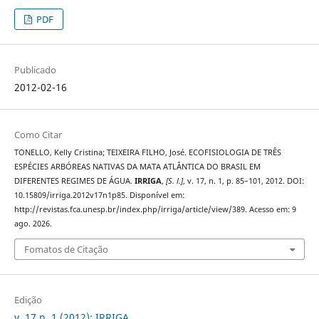
PDF
Publicado
2012-02-16
Como Citar
TONELLO, Kelly Cristina; TEIXEIRA FILHO, José. ECOFISIOLOGIA DE TRÊS
ESPÉCIES ARBÓREAS NATIVAS DA MATA ATLÂNTICA DO BRASIL EM
DIFERENTES REGIMES DE ÁGUA.
IRRIGA
,
[S. l.]
, v. 17, n. 1, p. 85–101, 2012. DOI:
10.15809/irriga.2012v17n1p85. Disponível em:
http://revistas.fca.unesp.br/index.php/irriga/article/view/389. Acesso em: 9
ago. 2026.
Fomatos de Citação
Edição
v. 17 n. 1 (2012): IRRIGA